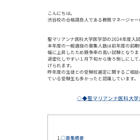
こんにちは。
渋谷校の合格請負人である教務マネージャー
聖マリアンナ医科大学医学部の2024年度入
本年度の一般選抜の募集人数は前年度の前期約
幅に上昇したため競争率の高い試験となりま
過密化しやすい１月下旬から後ろ倒しにして
げられます。
昨年度の生徒との受験校選定に関するご相談
ている受験生も多かったと認識しています。
◇◆聖マリアンナ医科大学
1.
○募集概要