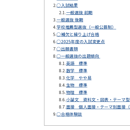
2.
○入試結果
2.1.
一般選抜 前期
3.
一般選抜 後期
4.
学校推薦型選抜（一般公募制）
5.
○補欠と繰り上げ合格
6.
○2025年度の入試変更点
7.
○出願書類
8.
○一般選抜の出題傾向
8.1.
英語 標準
8.2.
数学 標準
8.3.
化学 やや易
8.4.
生物 標準
8.5.
物理 標準
8.6.
小論文 資料文・図表・テーマ型
8.7.
面接 個人面接・テーマ別面接（
9.
○合格体験談