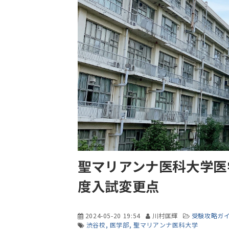
聖マリアンナ医科大学医学
度入試変更点
2024-05-20 19:54
川村匡輝
受験攻略ガ
渋谷校
医学部
聖マリアンナ医科大学