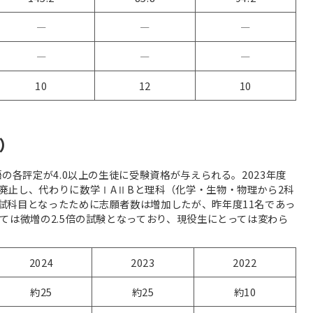
―
―
―
―
―
―
10
12
10
）
の各評定が4.0以上の生徒に受験資格が与えられる。2023年度
廃止し、代わりに数学ⅠAⅡBと理科（化学・生物・物理から2科
試科目となったために志願者数は増加したが、昨年度11名であっ
ては微増の2.5倍の試験となっており、現役生にとっては変わら
2024
2023
2022
約25
約25
約10