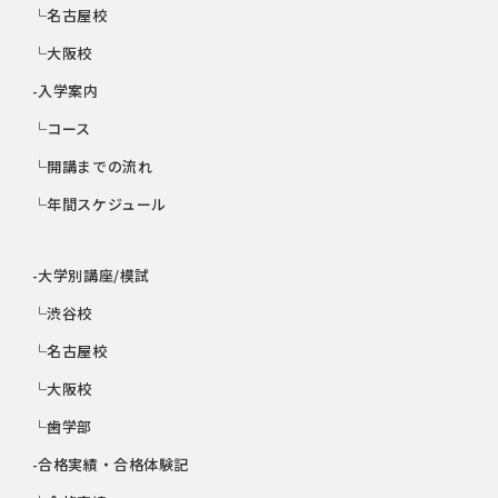
└名古屋校
└大阪校
-入学案内
└コース
└開講までの流れ
└年間スケジュール
-大学別講座/模試
└渋谷校
└名古屋校
└大阪校
└歯学部
-合格実績・合格体験記