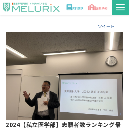
資料請求
面談予約
説明会/講座
ツイート
校舎情報
入学案内
合格実績・合格体験記
講師
医学部解答速報2026
2024【私立医学部】志願者数ランキング最