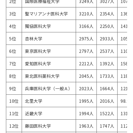
2位
国際医療福祉大学
3249人
3027人
107%
3位
聖マリアンナ医科大学
3210人
2354人
136%
4位
獨協医科大学
3166人
2250人
141%
5位
杏林大学
2975人
2933人
105%
6位
東京医科大学
2797人
2537人
110%
7位
愛知医科大学
2212人
1392人
158%
8位
東北医科薬科大学​​​​​
2045人
1733人
118%
9位
兵庫医科大学（一般Ａ）
2023人
1664人
121%
10位
北里大学
1995人
2016人
98.9
11位
近畿大学
1994人
1522人
131%
12位
藤田医科大学
1963人
1747人
112%