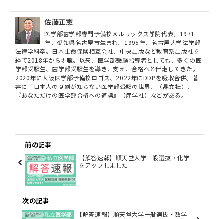
佐藤正憲
医学部歯学部専門予備校メルリックス学院代表。1971
年、愛知県名古屋市生まれ。1995年、名古屋大学法学部
法律学科卒。日本生命保険相互会社、中央出版など教育系出版社を
経て2018年から現職。以来、医学部受験指導者としても、多くの医
学部受験生、歯学部受験生を導き、支え、合格へと伴走してきた。
2020年に大阪医学部予備校ロゴス、2022年にDDPを吸収合併。著
書に『日本人の９割が知らない医学部受験の世界』（晶文社）、
『あなただけの医学部合格への道標』（産学社）などがある。
前の記事
【解答速報】順天堂大学一般選抜・化学
をアップしました
次の記事
【解答速報】順天堂大学一般選抜・数学