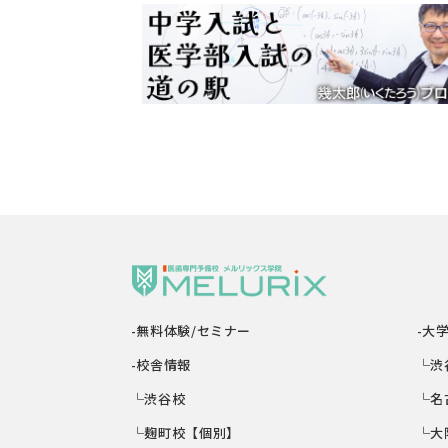
-無料体験/セミナー
-大
-校舎情報
└渋
└渋谷校
└名
└麹町校【個別】
└大