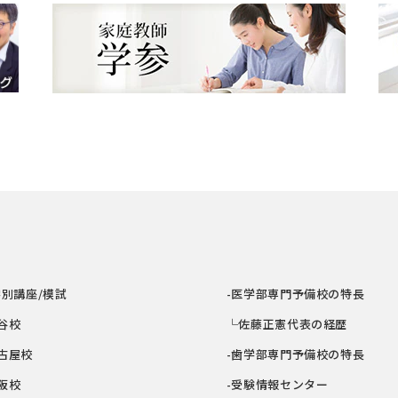
学別講座/模試
-医学部専門予備校の特長
谷校
└佐藤正憲代表の経歴
古屋校
-歯学部専門予備校の特長
阪校
-受験情報センター