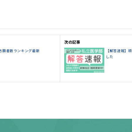
次の記事
】志願者数ランキング最新
【解答速報】順
した