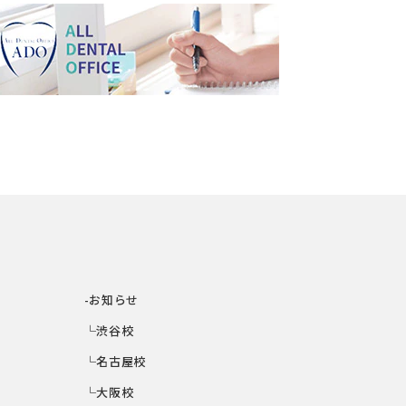
-お知らせ
└渋谷校
└名古屋校
└大阪校