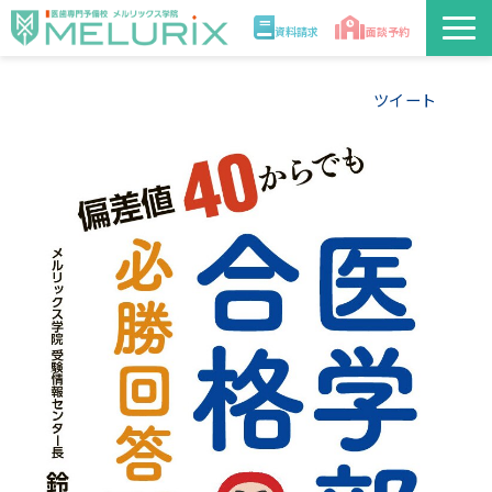
資料請求
面談予約
説明会/講座
ツイート
校舎情報
入学案内
合格実績・合格体験記
講師
医学部解答速報2026