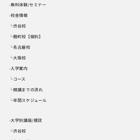
-無料体験/セミナー
-校舎情報
└渋谷校
└麹町校【個別】
└名古屋校
└大阪校
-入学案内
└コース
└開講までの流れ
└年間スケジュール
-大学別講座/模試
└渋谷校