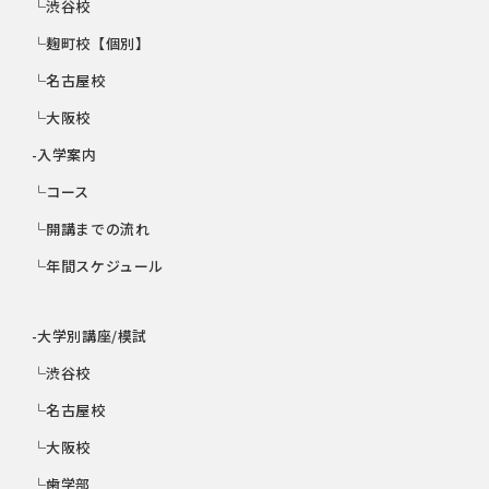
└渋谷校
└麹町校【個別】
└名古屋校
└大阪校
-入学案内
└コース
└開講までの流れ
└年間スケジュール
-大学別講座/模試
└渋谷校
└名古屋校
└大阪校
└歯学部