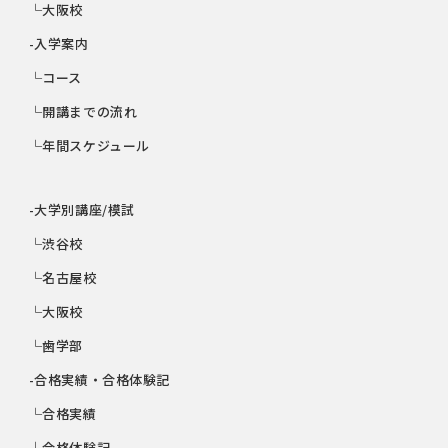
└大阪校
-入学案内
└コース
└開講までの流れ
└年間スケジュール
-大学別講座/模試
└渋谷校
└名古屋校
└大阪校
└歯学部
-合格実績・合格体験記
└合格実績
└合格体験記