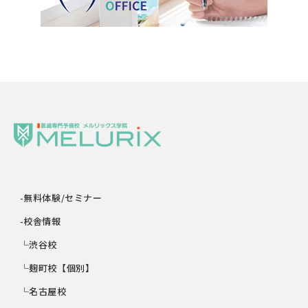
-無料体験/セミナー
-校舎情報
└渋谷校
└麹町校【個別】
└名古屋校