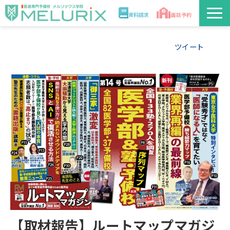
資料請求
面談予約
説明会/講座
ツイート
校舎情報
入学案内
合格実績・合格体験記
講師
医学部解答速報2026
【取材報告】ルートマップマガジ