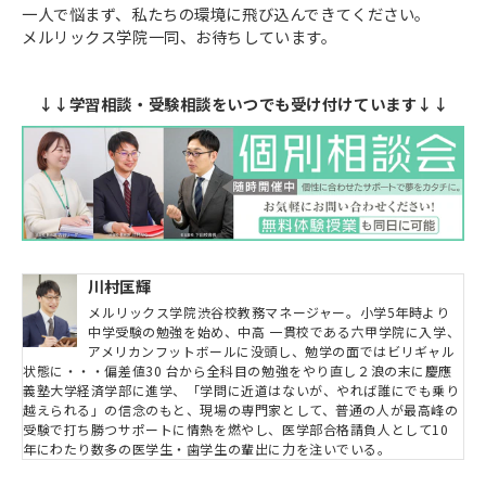
一人で悩まず、私たちの環境に飛び込んできてください。
メルリックス学院一同、お待ちしています。
↓↓学習相談・受験相談をいつでも受け付けています↓↓
川村匡輝
メルリックス学院渋谷校教務マネージャー。小学5年時より
中学受験の勉強を始め、中高 一貫校である六甲学院に入学、
アメリカンフットボールに没頭し、勉学の面ではビリギャル
状態に・・・偏差値30 台から全科目の勉強をやり直し２浪の末に慶應
義塾大学経済学部に進学、「学問に近道はないが、やれば誰にでも乗り
越えられる」の信念のもと、現場の専門家として、普通の人が最高峰の
受験で打ち勝つサポートに情熱を燃やし、医学部合格請負人として10
年にわたり数多の医学生・歯学生の輩出に力を注いでいる。