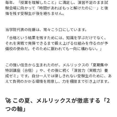
毎年、「授業を理解したこと」に満足し、演習不足のまま試
験会場に向かって「時間があればもっと解けたのに…」と後
悔を残す受験生が後を絶ちません。
当学院代表の佐藤は、常々こう口にしています。
「合格という結果を残すためには、知識を学ぶだけでなく、
それを実戦で発揮できるまで鍛え上げる仕組みを作るのが予
備校の使命だ。そのために厭われても一向に構わない。」
この強い信念から生まれたのが、メルリックスの「夏期集中
特訓講座（合宿）」や、その後に続く「演習力（実戦力）養
成ゼミ」です。自分一人では律しきれない受験生のために、あ
えて負荷のかかる環境を用意し、力を極限まで引き上げます。
🚀 この夏、メルリックスが徹底する「2
つの軸」