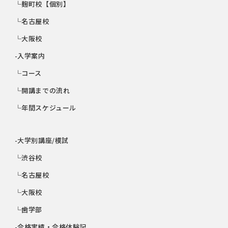
└麹町校【個別】
└名古屋校
└大阪校
-入学案内
└コース
└開講までの流れ
└年間スケジュール
-大学別講座/模試
└渋谷校
└名古屋校
└大阪校
└歯学部
-合格実績・合格体験記