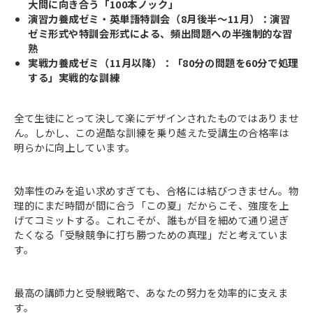
大問に向き合う「100本ノック」
演習力養成ゼミ・英単語特訓会（8月後半～11月）：演習
ゼミ形式や特訓会形式による、頻出問題への半強制的な習
熟
実戦力養成ゼミ（11月以降）：「80分の問題を60分で処理
する」実戦的な訓練
全て生徒にとって決して楽にデザインされたものではありませ
ん。しかし、この過酷な訓練を乗り越えた受講生の合格率は
明らかに向上しています。
効率性のみを追い求めすぎても、合格には結びつきません。物
理的にまだ時間が間に合う「この夏」だからこそ、強度を上
げてコミットする。これこそが、誰もが目を細めて通り過ぎ
たくなる「受験競争に打ち勝つための真理」だと考えていま
す。
最高の講師力と受験戦略で、あなたの努力を効率的に支えま
す。