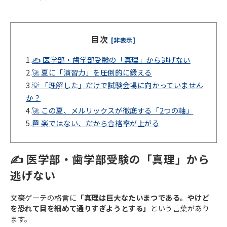
目次
[非表示]
1.
✍️ 医学部・歯学部受験の「真理」から逃げない
2.
🚀 夏に「演習力」を圧倒的に鍛える
3.
💡 「理解した」だけで試験会場に向かっていません
か？
4.
🚀 この夏、メルリックスが徹底する「2つの軸」
5.
🏁 楽ではない、だから合格率が上がる
✍️ 医学部・歯学部受験の「真理」から
逃げない
文豪ゲーテの格言に
「真理は巨大なたいまつである。やけど
を恐れて目を細めて通りすぎようとする」
という言葉があり
ます。