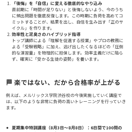
「後悔」を「自信」に変える徹底的なやり込み
直前期に「時間が足りない」と後悔しないよう、今のうち
に頻出問題を徹底反復します。この時期に負荷を高めてコ
ミットすることが、結果を出し、自信を生み出す「正のサ
イクル」を作ります。
効率性と泥臭さのハイブリッド指導
トップ講師による「理解を促進する授業」やプロの教務に
よる「受験戦略」に加え、逃げ出したくなるほどの「圧倒
的な演習量」を物理的に担保します。効率主義だけに陥ら
ず、確実に「受かる生徒の姿勢」を養います。
🏁 楽ではない、だから合格率が上がる
例えば、メルリックス学院渋谷校の今後実施していく講座で
は、以下のような非常に負荷の高いトレーニングを行っていき
ます。
夏期集中特訓講座（8月3日～8月8日）：6日間で100問の