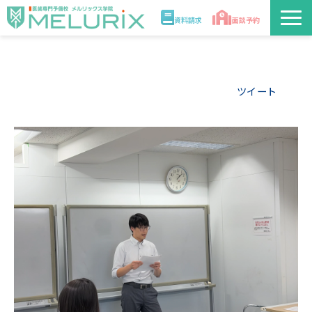
資料請求
面談予約
説明会/講座
ツイート
校舎情報
入学案内
合格実績・合格体験記
講師
医学部解答速報2026