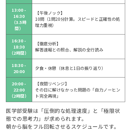
13:00 -
【午後ノック】
16:30
10問（1問20分計算。スピードと正確性の処
（3.5時
理力重視）
間）
16:30 -
【徹底分析】
18:30
解答速報との照合、解説の全行読み
（2時間）
18:30 -
夕食・休憩（休息と1日の振り返り）
20:00
20:00 -
【夜間リベンジ】
22:00
その日に解けなかった問題の「自力ノーヒン
（2時間）
ト完全再現」
医学部受験は「圧倒的な処理速度」と「極限状
態での思考力」が求められます。
朝から脳をフル回転させるスケジュールです。