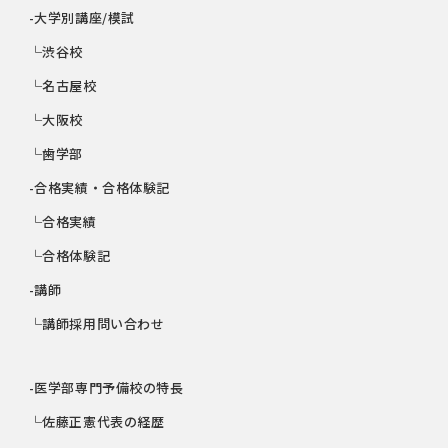
-大学別講座/模試
└渋谷校
└名古屋校
└大阪校
└歯学部
-合格実績・合格体験記
└合格実績
└合格体験記
-講師
└講師採用問い合わせ
-医学部専門予備校の特長
└佐藤正憲代表の経歴