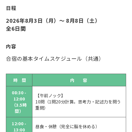
日程
2026年8月3日（月）～ 8月8日（土）
全6日間
内容
合宿の基本タイムスケジュール（共通）
時 間
内 容
08:30 -
【午前ノック】
12:00
10問（1問20分計算。思考力・記述力を問う
（3.5時
重問）
間）
12:00 -
昼食・休憩（完全に脳を休める）
13:00