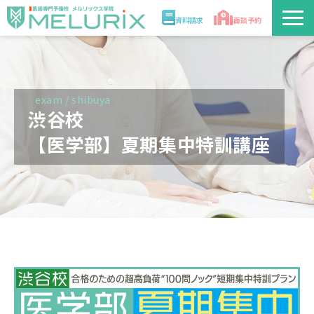
資料請求
面談予約
説明会/講座
校舎情報
exam / shibuya
渋谷校
入学案内
【医学部】夏期集中特訓講座
合格実績・合格体験記
講師
医学部解答速報2026