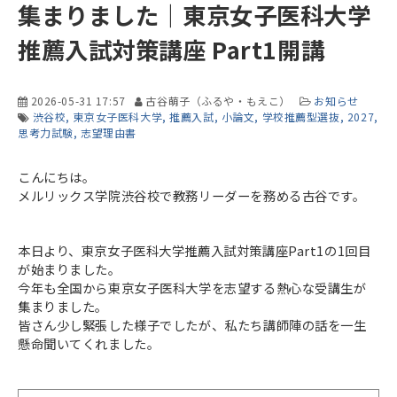
集まりました｜東京女子医科大学
推薦入試対策講座 Part1開講
2026-05-31 17:57
古谷萌子（ふるや・もえこ）
お知らせ
渋谷校
東京女子医科大学
推薦入試
小論文
学校推薦型選抜
2027
思考力試験
志望理由書
こんにちは。
メルリックス学院渋谷校で教務リーダーを務める古谷です。
本日より、東京女子医科大学推薦入試対策講座Part1の1回目
が始まりました。
今年も全国から東京女子医科大学を志望する熱心な受講生が
集まりました。
皆さん少し緊張した様子でしたが、私たち講師陣の話を一生
懸命聞いてくれました。