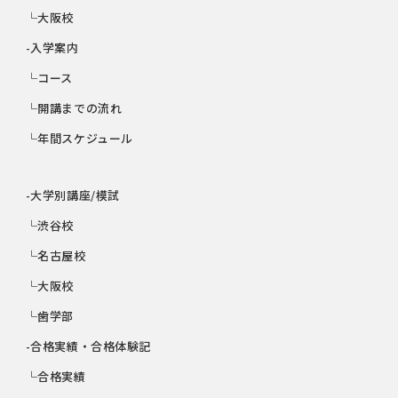
└大阪校
-入学案内
└コース
└開講までの流れ
└年間スケジュール
-大学別講座/模試
└渋谷校
└名古屋校
└大阪校
└歯学部
-合格実績・合格体験記
└合格実績