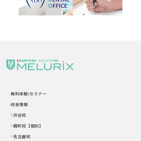
-無料体験/セミナー
-校舎情報
└渋谷校
└麹町校【個別】
└名古屋校