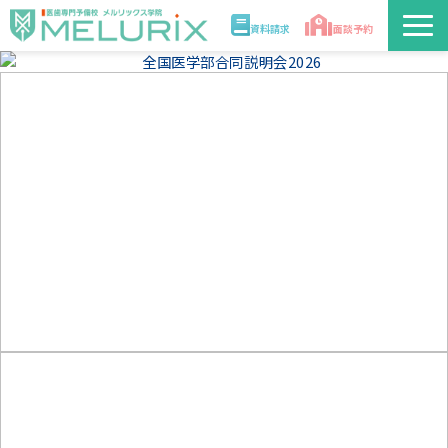
資料請求
面談予約
説明会/講座
校舎情報
入学案内
合格実績・合格体験記
講師
医学部解答速報2026