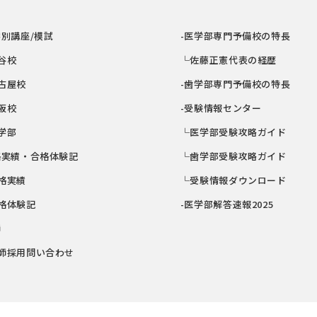
学別講座/模試
-医学部専門予備校の特長
谷校
└佐藤正憲代表の経歴
古屋校
-歯学部専門予備校の特長
阪校
-受験情報センター
学部
└医学部受験攻略ガイド
格実績・合格体験記
└歯学部受験攻略ガイド
格実績
└受験情報ダウンロード
格体験記
-医学部解答速報2025
師
師採用問い合わせ