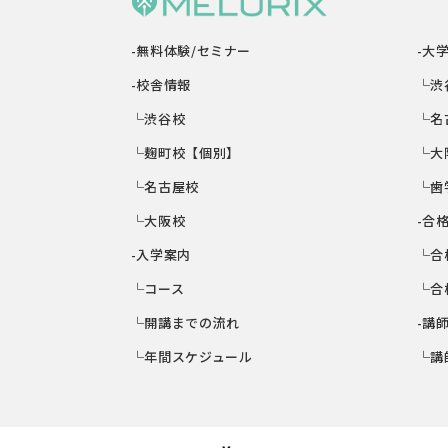
-無料体験/セミナー
-大
-校舎情報
└渋
└渋谷校
└名
└麹町校【個別】
└大
└名古屋校
└歯
└大阪校
-合
-入学案内
└合
└コース
└合
└開講までの流れ
-講
└年間スケジュール
└講