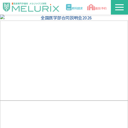
資料請求
面談予約
説明会/講座
校舎情報
入学案内
合格実績・合格体験記
講師
医学部解答速報2026