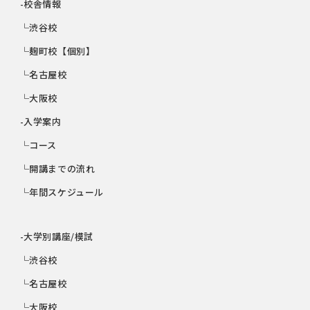
-校舎情報
└渋谷校
└麹町校【個別】
└名古屋校
└大阪校
-入学案内
└コース
└開講までの流れ
└年間スケジュール
-大学別講座/模試
└渋谷校
└名古屋校
└大阪校