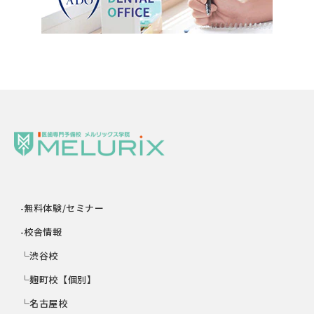
-無料体験/セミナー
-校舎情報
└渋谷校
└麹町校【個別】
└名古屋校