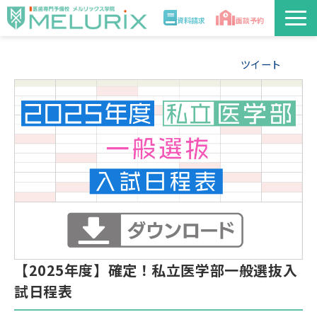
資料請求
面談予約
説明会/講座
ツイート
校舎情報
入学案内
合格実績・合格体験記
講師
医学部解答速報2026
【2025年度】確定！私立医学部一般選抜入
試日程表