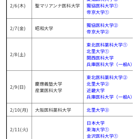
2/6(木)
聖マリアンナ医科大学
獨協医科大学①
帝京大学①
獨協医科大学②
2/7(金)
昭和大学
帝京大学②
東北医科薬科大学①
北里大学①
2/8(土)
関西医科大学
兵庫医科大学（一般A）
東北医科薬科大学②
慶應義塾大学
北里大学②
2/9(日)
産業医科大学
近畿大学
兵庫医科大学（一般A）
2/10(月)
大阪医科薬科大学
北里大学③
日本大学
2/11(火)
東海大学①
金沢医科大学①