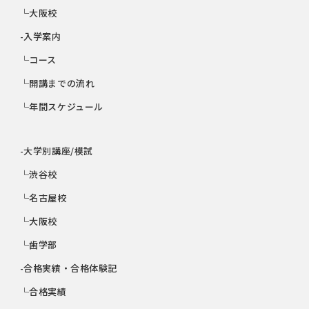
└大阪校
-入学案内
└コース
└開講までの流れ
└年間スケジュール
-大学別講座/模試
└渋谷校
└名古屋校
└大阪校
└歯学部
-合格実績・合格体験記
└合格実績