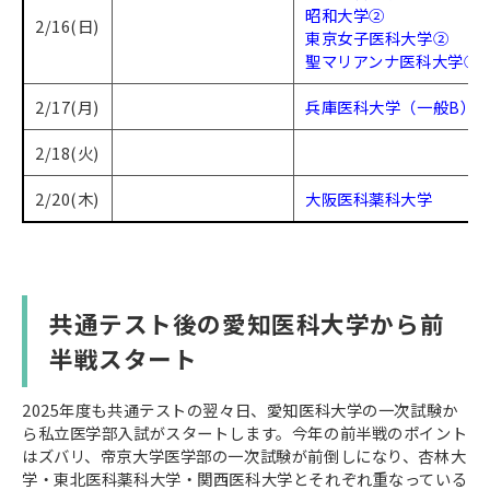
昭和大学②
2/16(日)
東京女子医科大学②
聖マリアンナ医科大学②
2/17(月)
兵庫医科大学（一般B）
2/18(火)
2/20(木)
大阪医科薬科大学
共通テスト後の愛知医科大学から前
半戦スタート
2025年度も共通テストの翌々日、愛知医科大学の一次試験か
ら私立医学部入試がスタートします。今年の前半戦のポイント
はズバリ、帝京大学医学部の一次試験が前倒しになり、杏林大
学・東北医科薬科大学・関西医科大学とそれぞれ重なっている