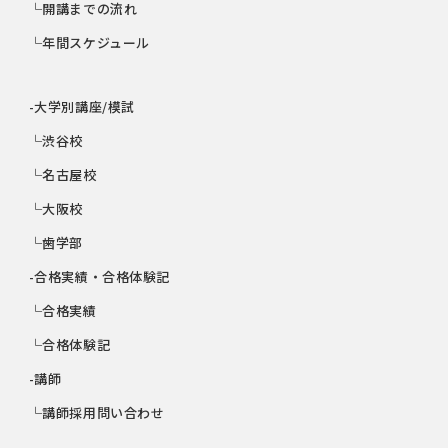
└開講までの流れ
└年間スケジュール
-大学別講座/模試
└渋谷校
└名古屋校
└大阪校
└歯学部
-合格実績・合格体験記
└合格実績
└合格体験記
-講師
└講師採用問い合わせ