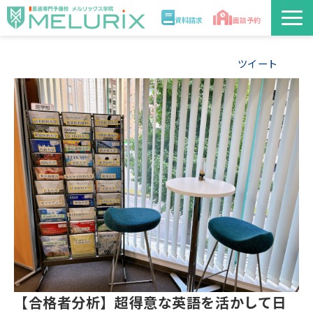
資料請求
面談予約
説明会/講座
ツイート
校舎情報
入学案内
合格実績・合格体験記
講師
医学部解答速報2026
【合格者分析】超得意な英語を活かして日