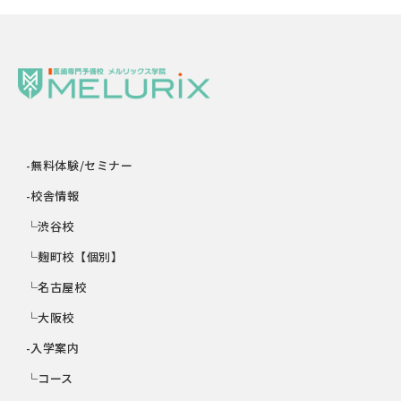
-無料体験/セミナー
-校舎情報
└渋谷校
└麹町校【個別】
└名古屋校
└大阪校
-入学案内
└コース