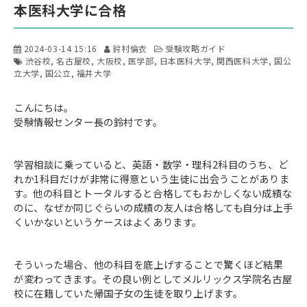
本医科大学に合格
2024-03-14 15:16
鈴村倫衣
受験攻略ガイド
渋谷校
名古屋校
大阪校
医学部
日本医科大学
関西医科大学
国公
立大学
国公立
福井大学
こんにちは。
受験情報センター長の鈴村です。
学習相談に乗っていると、英語・数学・理科2科目のうち、ど
れか1科目だけが非常に得意という生徒に出会うことがありま
す。他の科目とトータルすると合格してもおかしくない成績な
のに、なぜか同じぐらいの成績の友人は合格しても自分は上手
くいかないというケースはよくあります。
そういった場合、他の科目を底上げすることで驚くほど結果
が変わってきます。その良い例としてメルリックス学院名古屋
校に在籍していた帰国子女の生徒を取り上げます。