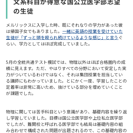
文系科目が得意な国公立医学部志望
の生徒
メルリックスに入学した時、既にそれなりの学力があった彼
は帰国子女でもありました。
一緒に英語の授業を受けていた
生徒が「ずっと頭を殴られ続けているような感じ」と言う
ぐ
らい、学力としてはほぼ完成していました。
5月の全統共通テスト模試では、物理以外はほぼ合格圏内の成
績に見えます。ただ、やはりすべての分野において安定した実
力がついているわけではなく、それは集団授業を担当してい
る講師にもわかっていました。とにかく一度、学習したことの
定着率は非常に高いため、抜けている部分を埋めていくこと
が課題でした。
物理に関しては苦手科目という意識があり、基礎内容を繰り返
し学習していました。目標は国公立医学部や上位私立医学部
でしたが、難関校と呼ばれる医学部でも結局は基礎内容の組
み合わせで構成された問題が出題されるので、この基礎内容の