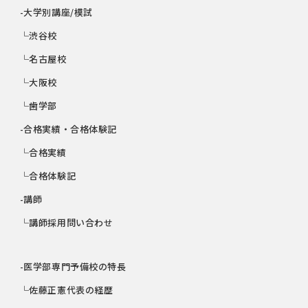
-大学別講座/模試
└渋谷校
└名古屋校
└大阪校
└歯学部
-合格実績・合格体験記
└合格実績
└合格体験記
-講師
└講師採用問い合わせ
-医学部専門予備校の特長
└佐藤正憲代表の経歴