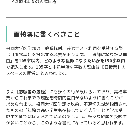
4.
2024年度の入試日程
面接票に書くべきこと
福岡大学医学部の一般系統別、共通テスト利用を受験する際
は【面接票】を提出する必要があります。
「医師になりたい理
由」を105字以内
、
どのような医師になりたいかを150字以内
で記入します。105字と中途半端な字数の理由は【面接票】の
スペースの関係だと思われます。
また
【志願者の履歴】
にも多くの行が設けられており、高校卒
業からこれまでの履歴を時間的空白がないように書くことが
求められます。福岡大学医学部は以前、不適切入試が指摘され
たものの「年齢の高い学生も在籍している大学」と医学部受
験生の間では捉えられているのでしょう。様々な経歴の受験生
が多いことから、このような書式になっていると思われます。