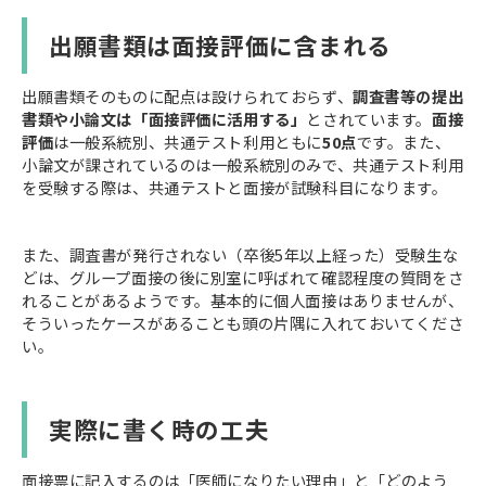
出願書類は面接評価に含まれる
出願書類そのものに配点は設けられておらず、
調査書等の提出
書類や小論文は「面接評価に活用する」
とされています。
面接
評価
は一般系統別、共通テスト利用ともに
50点
です。また、
小論文が課されているのは一般系統別のみで、共通テスト利用
を受験する際は、共通テストと面接が試験科目になります。
また、調査書が発行されない（卒後5年以上経った）受験生な
どは、グループ面接の後に別室に呼ばれて確認程度の質問をさ
れることがあるようです。基本的に個人面接はありませんが、
そういったケースがあることも頭の片隅に入れておいてくださ
い。
実際に書く時の工夫
面接票に記入するのは「医師になりたい理由」と「どのよう