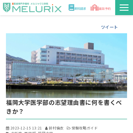
資料請求
面談予約
説明会/講座
ツイート
校舎情報
入学案内
合格実績・合格体験記
講師
福岡大学医学部の志望理由書に何を書くべ
医学部解答速報2026
きか？
2023-12-15 13:21
鈴村倫衣
受験攻略ガイド