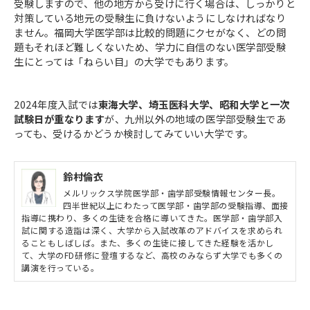
受験しますので、他の地方から受けに行く場合は、しっかりと
対策している地元の受験生に負けないようにしなければなり
ません。福岡大学医学部は比較的問題にクセがなく、どの問
題もそれほど難しくないため、学力に自信のない医学部受験
生にとっては「ねらい目」の大学でもあります。
2024年度入試では
東海大学、埼玉医科大学、昭和大学と一次
試験日が重なります
が、九州以外の地域の医学部受験生であ
っても、受けるかどうか検討してみていい大学です。
鈴村倫衣
メルリックス学院医学部・歯学部受験情報センター長。
四半世紀以上にわたって医学部・歯学部の受験指導、面接
指導に携わり、多くの生徒を合格に導いてきた。医学部・歯学部入
試に関する造詣は深く、大学から入試改革のアドバイスを求められ
ることもしばしば。また、多くの生徒に接してきた経験を活かし
て、大学のFD研修に登壇するなど、高校のみならず大学でも多くの
講演を行っている。