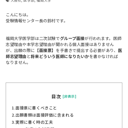
大阪校
医学部
福岡大学
こんにちは。
受験情報センター長の鈴村です。
福岡大学医学部は二次試験で
グループ面接
が行われます。医師
志望理由や本学志望理由が聞かれる個人面接はありません
が、出願の際に
【面接票】
を手書きで提出する必要があり、
医
師志望理由
と
将来どういう医師になりたいか
を書かなければ
なりません。​​​​​​​
目次
[非表示]
1.
面接票に書くべきこと
2.
出願書類は面接評価に含まれる
3.
実際に書く時の工夫