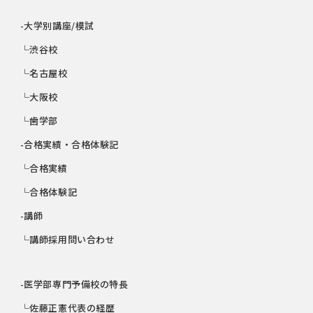
-大学別講座/模試
└渋谷校
└名古屋校
└大阪校
└歯学部
-合格実績・合格体験記
└合格実績
└合格体験記
-講師
└講師採用問い合わせ
-医学部専門予備校の特長
└佐藤正憲代表の経歴