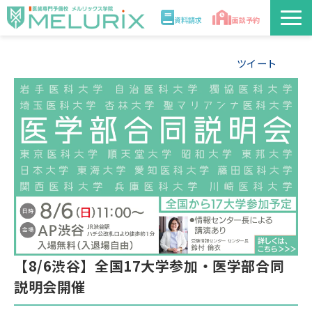
資料請求
面談予約
説明会/講座
ツイート
校舎情報
入学案内
合格実績・合格体験記
講師
医学部解答速報2026
【8/6渋谷】全国17大学参加・医学部合同
説明会開催