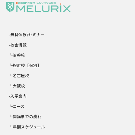
-無料体験/セミナー
-校舎情報
└渋谷校
└麹町校【個別】
└名古屋校
└大阪校
-入学案内
└コース
└開講までの流れ
└年間スケジュール