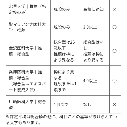
北里大学｜推薦（指
現役のみ
高校に通知
×
定校のみ）
聖マリアンナ医科大
現役のみ
3.8以上
○
学｜推薦
総合型は25
総合型はな
金沢医科大学｜推
歳以下
し
○
薦・総合型
推薦は枠に
推薦は枠に
より異なる
より異なる
兵庫医科大学｜推
枠により異
薦・総合型
なる
4.0以上
○
（総合型はエキスパ
現役または1
ート養成入試）
浪まで
川崎医科大学｜総合
4浪まで
なし
×
型
※評定平均は総合値の他に、科目ごとの基準が設けられてい
る大学もあります。