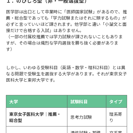
１．のびしろ型（非・一般選抜型）
医学部は出口として卒業時に「医師国家試験」があるので、推
薦・総合型であっても「学力試験またはそれに類するもの」が
必ずと言っていいほど課されます。他学部と違い「小論文と面
接だけで合格する入試」はありません。
（一部の付属校推薦では学力試験が課されないこともありま
すが、その場合は熾烈な学内選抜を勝ち抜く必要がありま
す）
しかし、いわゆる受験科目（英語・数学・理科2科目）とは異
なる問題で受験生を選抜する大学があります。それが東京女子
医科大学と東邦大学です。
大学
試験科目
タイプ
東京女子医科大学｜推薦・
理系寄
思考力試験
総合型
り
適性試験・基礎
文系寄