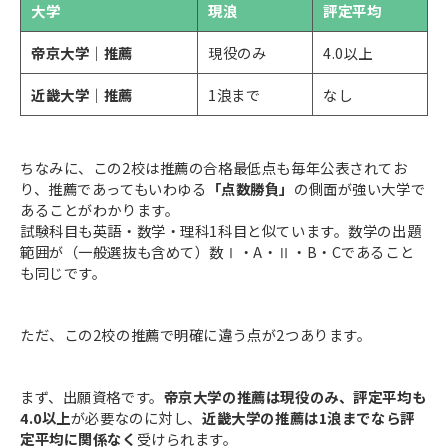
大学
現浪
評定平均
帝京大学｜推薦
現役のみ
4.0以上
近畿大学｜推薦
1浪まで
なし
ちなみに、この2校は推薦の合格最低点も毎年公表されてお
り、推薦であってもいわゆる
「点数勝負」
の側面が強い大学で
あることがわかります。
試験科目も英語・数学・理科1科目と似ています。数学の出題
範囲が（一般選抜も含めて）数Ⅰ・A・Ⅱ・B・Cであること
も同じです。
ただ、この2校の推薦で明確に違う点が2つあります。
まず、出願資格です。
帝京大学の推薦は現役のみ、評定平均も
4.0以上
が必要なのに対し、
近畿大学の推薦は1浪までなら評
定平均に関係なく
受けられます。