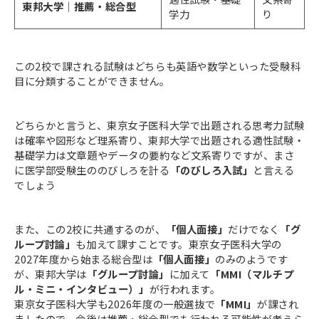
東邦大学｜推薦・総合型
学力
り
この2校で課される試験はどちらも英語や数学といった受験科
目に分類することができません。
どちらかと言うと、東京女子医科大学で出題される思考力試験
は確率や図形など理系寄り、東邦大学で出題される適性試験・
基礎学力は文章題やデータの要約など文系寄りですが、まさ
に医学部受験生ののびしろを計る
「のびしろ入試」
と言える
でしょう
また、この2校に共通するのが、
「個人面接」
だけでなく
「グ
ループ討論」
も加えて課すことです。東京女子医科大学の
2027年度から始まる総合型は
「個人面接」
のみのようです
が、東邦大学は
「グループ討論」
に加えて
「MMI（マルチプ
ル・ミニ・インタビュー）」
が行われます。
東京女子医科大学も2026年度の一般選抜で
「MMI」
が課され
ましたので、今後は推薦・総合型でも行われる可能性が考えら