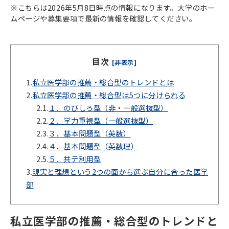
※こちらは2026年5月8日時点の情報になります。大学のホー
ムページや募集要項で最新の情報を確認してください。
目次
[非表示]
1.
私立医学部の推薦・総合型のトレンドとは
2.
私立医学部の推薦・総合型は5つに分けられる
2.1.
１．のびしろ型（非・一般選抜型）
2.2.
２．学力重視型（一般選抜型）
2.3.
３．基本問題型（英数）
2.4.
４．基本問題型（英数理）
2.5.
５．共テ利用型
3.
現実と理想という2つの面から選ぶ自分に合った医学
部
私立医学部の推薦・総合型のトレンドと