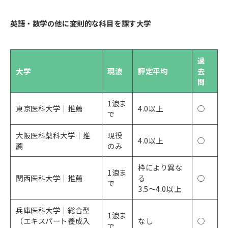
英語・数学の他に変則的な科目を課す大学
過
大学
現浪
評定平均
去
問
1浪ま
東京医科大学｜推薦
4.0以上
○
で
大阪医科薬科大学｜推
現役
4.0以上
○
薦
のみ
枠により異な
1浪ま
関西医科大学｜推薦
る
○
で
3.5～4.0以上
兵庫医科大学｜総合型
1浪ま
（エキスパート養成入
なし
○
で