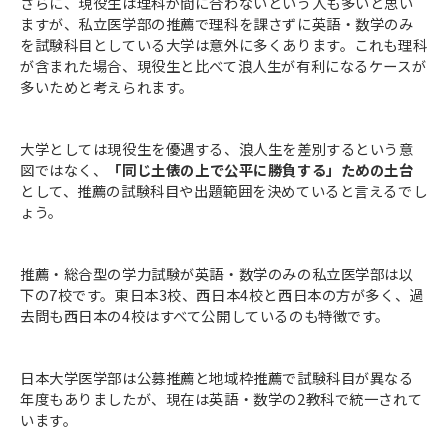
さらに、現役生は理科が間に合わないという人も多いと思い
ますが、私立医学部の推薦で理科を課さずに英語・数学のみ
を試験科目としている大学は意外に多くあります。これも理科
が含まれた場合、現役生と比べて浪人生が有利になるケースが
多いためと考えられます。
大学としては現役生を優遇する、浪人生を差別するという意
図ではなく、
「同じ土俵の上で公平に勝負する」ための土台
として、推薦の試験科目や出題範囲を決めていると言えるでし
ょう。
推薦・総合型の学力試験が英語・数学のみの私立医学部は以
下の7校です。東日本3校、西日本4校と西日本の方が多く、過
去問も西日本の4校はすべて公開しているのも特徴です。
日本大学医学部は公募推薦と地域枠推薦で試験科目が異なる
年度もありましたが、現在は英語・数学の2教科で統一されて
います。