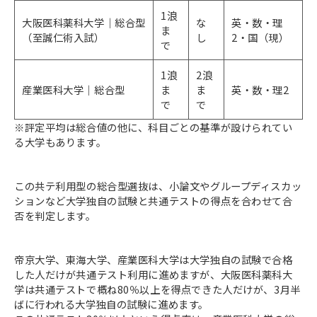
1浪
大阪医科薬科大学｜総合型
な
英・数・理
ま
（至誠仁術入試）
し
2・国（現）
で
1浪
2浪
産業医科大学｜総合型
ま
ま
英・数・理2
で
で
※評定平均は総合値の他に、科目ごとの基準が設けられてい
る大学もあります。
この共テ利用型の総合型選抜は、小論文やグループディスカッ
ションなど大学独自の試験と共通テストの得点を合わせて合
否を判定します。
帝京大学、東海大学、産業医科大学は大学独自の試験で合格
した人だけが共通テスト利用に進めますが、大阪医科薬科大
学は共通テストで概ね80％以上を得点できた人だけが、3月半
ばに行われる大学独自の試験に進めます。