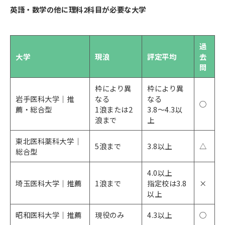
英語・数学の他に理科2科目が必要な大学
過
大学
現浪
評定平均
去
問
枠により異
枠により異
岩手医科大学｜推
なる
なる
○
薦・総合型
1浪または2
3.8～4.3以
浪まで
上
東北医科薬科大学｜
5浪まで
3.8以上
△
総合型
4.0以上
埼玉医科大学｜推薦
1浪まで
指定校は3.8
×
以上
昭和医科大学｜推薦
現役のみ
4.3以上
○