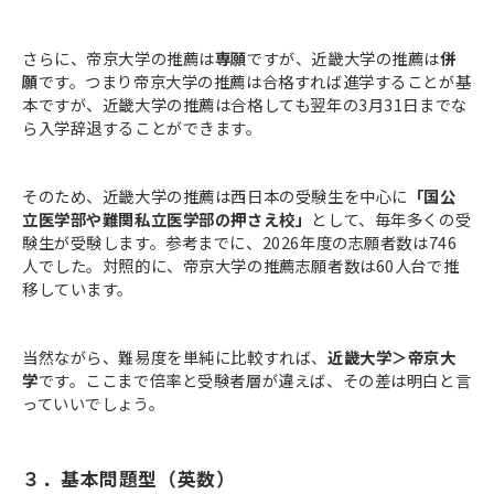
さらに、帝京大学の推薦は
専願
ですが、近畿大学の推薦は
併
願
です。つまり帝京大学の推薦は合格すれば進学することが基
本ですが、近畿大学の推薦は合格しても翌年の3月31日までな
ら入学辞退することができます。
そのため、近畿大学の推薦は西日本の受験生を中心に
「国公
立医学部や難関私立医学部の押さえ校」
として、毎年多くの受
験生が受験します。参考までに、2026年度の志願者数は746
人でした。対照的に、帝京大学の推薦志願者数は60人台で推
移しています。
当然ながら、難易度を単純に比較すれば、
近畿大学＞帝京大
学
です。ここまで倍率と受験者層が違えば、その差は明白と言
っていいでしょう。
３．基本問題型（英数）