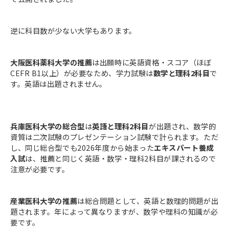
逆に科目数が少ない大学もあります。
大阪医科薬科大学の推薦
は出願時に英語資格・スコア（ほぼ
CEFR B1以上）が必要なため、学力試験は
数学と理科2科目
で
す。英語は出題されません。
兵庫医科大学の総合型
は
英語と理科2科目
が出題され、数学的
資質は二次試験のプレゼンテーション試験で計られます。ただ
し、同じ総合型でも2026年度から始まった
エキスパート養成
入試
は、推薦と同じく英語・数学・理科2科目が課されるので
注意が必要です。
産業医科大学の推薦
は総合問題として、英語と数理的問題が出
題されます。年によって異なりますが、数学や理科の知識が必
要です。