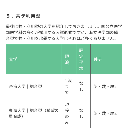
５．共テ利用型
最後に共テ利用型の大学を紹介しておきましょう。国公立医学
部医学科の多くが採用する入試形式ですが、私立医学部の総
合型で共テ利用を出題する大学はそれほど多くありません。
評
現
定
大学
共テ
浪
平
均
1浪
な
帝京大学｜総合型
ま
英・数・理2
し
で
現
東海大学｜総合型（希望の
役
な
英・数・理2
星育成）
の
し
み