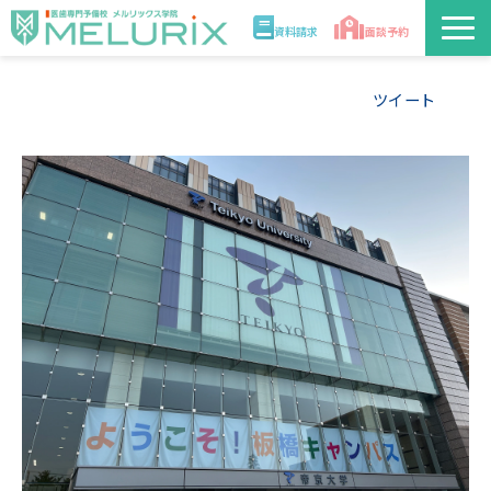
資料請求
面談予約
説明会/講座
ツイート
校舎情報
入学案内
合格実績・合格体験記
講師
医学部解答速報2026