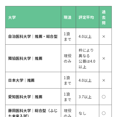
過
大学
現浪
評定平均
去
問
1浪
自治医科大学｜推薦・総合型
4.0以上
×
まで
枠により
現役
異なる
獨協医科大学｜推薦
×
のみ
公募は4.0
以上
1浪
日本大学｜推薦
4.0以上
×
まで
1浪
愛知医科大学｜推薦
3.7以上
○
まで
藤田医科大学｜総合型（ふじ
現役
なし
○
た未来入試）
のみ