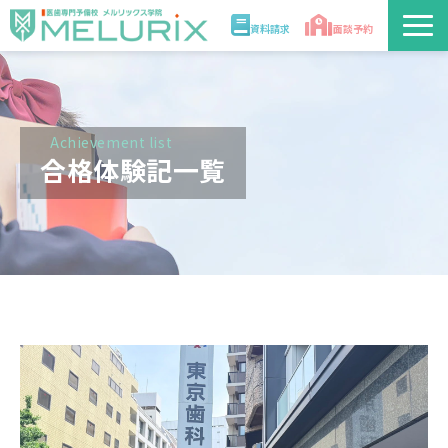
資料請求
面談予約
説明会/講座
校舎情報
Achievement list
合格体験記一覧
入学案内
合格実績・合格体験記
講師
医学部解答速報2026