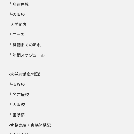
└名古屋校
└大阪校
-入学案内
└コース
└開講までの流れ
└年間スケジュール
-大学別講座/模試
└渋谷校
└名古屋校
└大阪校
└歯学部
-合格実績・合格体験記