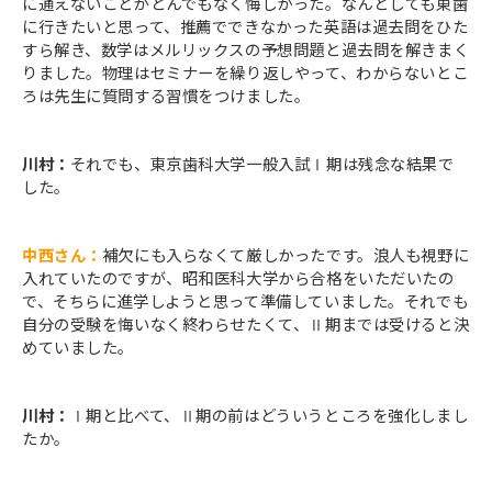
に通えないことがとんでもなく悔しかった。なんとしても東歯
に行きたいと思って、推薦でできなかった英語は過去問をひた
すら解き、数学はメルリックスの予想問題と過去問を解きまく
りました。物理はセミナーを繰り返しやって、わからないとこ
ろは先生に質問する習慣をつけました。
川村：
それでも、東京歯科大学一般入試Ⅰ期は残念な結果で
した。
中西さん：
補欠にも入らなくて厳しかったです。浪人も視野に
入れていたのですが、昭和医科大学から合格をいただいたの
で、そちらに進学しようと思って準備していました。それでも
自分の受験を悔いなく終わらせたくて、Ⅱ期までは受けると決
めていました。
川村：
Ⅰ期と比べて、Ⅱ期の前はどういうところを強化しまし
たか。