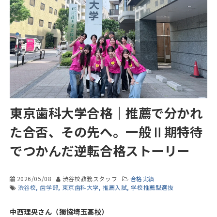
東京歯科大学合格｜推薦で分かれ
た合否、その先へ。一般Ⅱ期特待
でつかんだ逆転合格ストーリー
2026/05/08
渋谷校教務スタッフ
合格実績
渋谷校
歯学部
東京歯科大学
推薦入試
学校推薦型選抜
中西理央さん（獨協埼玉高校）