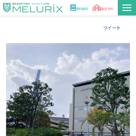
資料請求
面談予約
説明会/講座
ツイート
校舎情報
入学案内
合格実績・合格体験記
講師
医学部解答速報2026