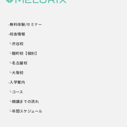
-無料体験/セミナー
-校舎情報
└渋谷校
└麹町校【個別】
└名古屋校
└大阪校
-入学案内
└コース
└開講までの流れ
└年間スケジュール