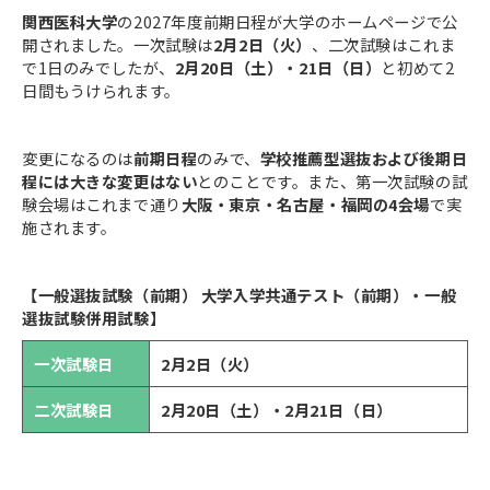
関西医科大学
の2027年度前期日程が大学のホームページで公
開されました。一次試験は
2月2日（火）
、二次試験はこれま
で1日のみでしたが、
2月20日（土）・21日（日）
と初めて2
日間もうけられます。
変更になるのは
前期日程
のみで、
学校推薦型選抜および後期日
程には大きな変更はない
とのことです。また、第一次試験の試
験会場はこれまで通り
大阪・東京・名古屋・福岡の4会場
で実
施されます。
【一般選抜試験（前期） 大学入学共通テスト（前期）・一般
選抜試験併用試験】
一次試験日
2月2日（火）
二次試験日
2月20日（土）・2月21日（日）