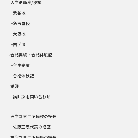
-大学別講座/模試
└渋谷校
└名古屋校
└大阪校
└歯学部
-合格実績・合格体験記
└合格実績
└合格体験記
-講師
└講師採用問い合わせ
-医学部専門予備校の特長
└佐藤正憲代表の経歴
-歯学部専門予備校の特長