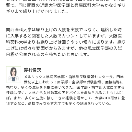
響で、同じ関西の近畿大学医学部と兵庫医科大学もかなりギリ
ギリまで繰り上げが回りました。
関西医科大学は繰り上げの人数を実数ではなく、連絡した時
に入学すると回答した人数でカウントしていますが、大阪医
科薬科大学よりも繰り上げは回りやすい傾向にあります。繰り
上げには様々な要因がからみますが、他の私立医学部の入試
日程が公表されるのを待ちたいと思います。
鈴村倫衣
メルリックス学院医学部・歯学部受験情報センター長。四半
世紀以上にわたって医学部・歯学部の受験指導、面接指導に
携わり、多くの生徒を合格に導いてきた。医学部・歯学部入試に関する
造詣は深く、大学から入試改革のアドバイスを求められることもしばし
ば。また、多くの生徒に接してきた経験を活かして、大学のFD研修に登
壇するなど、高校のみならず大学でも多くの講演を行っている。