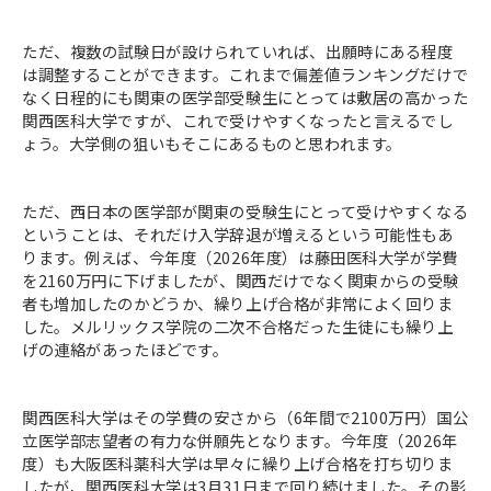
ただ、複数の試験日が設けられていれば、出願時にある程度
は調整することができます。これまで偏差値ランキングだけで
なく日程的にも関東の医学部受験生にとっては敷居の高かった
関西医科大学ですが、これで受けやすくなったと言えるでし
ょう。大学側の狙いもそこにあるものと思われます。
ただ、西日本の医学部が関東の受験生にとって受けやすくなる
ということは、それだけ入学辞退が増えるという可能性もあ
ります。例えば、今年度（2026年度）は藤田医科大学が学費
を2160万円に下げましたが、関西だけでなく関東からの受験
者も増加したのかどうか、繰り上げ合格が非常によく回りま
した。メルリックス学院の二次不合格だった生徒にも繰り上
げの連絡があったほどです。
関西医科大学はその学費の安さから（6年間で2100万円）国公
立医学部志望者の有力な併願先となります。今年度（2026年
度）も大阪医科薬科大学は早々に繰り上げ合格を打ち切りま
したが、関西医科大学は3月31日まで回り続けました。その影