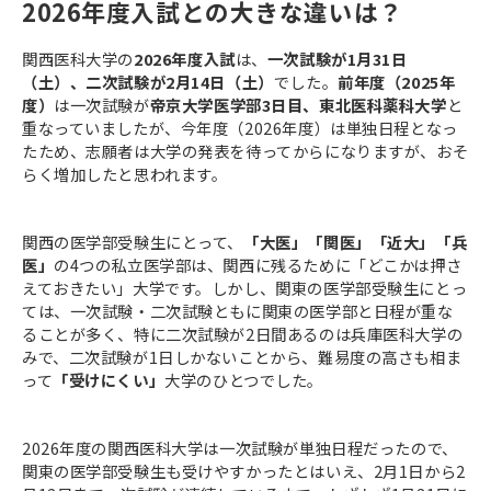
2026年度入試との大きな違いは？
関西医科大学の
2026年度入試
は、
一次試験が1月31日
（土）、二次試験が2月14日（土）
でした。
前年度（2025年
度）
は一次試験が
帝京大学医学部3日目、東北医科薬科大学
と
重なっていましたが、今年度（2026年度）は単独日程となっ
たため、志願者は大学の発表を待ってからになりますが、おそ
らく増加したと思われます。
関西の医学部受験生にとって、
「大医」「関医」「近大」「兵
医」
の4つの私立医学部は、関西に残るために「どこかは押さ
えておきたい」大学です。しかし、関東の医学部受験生にとっ
ては、一次試験・二次試験ともに関東の医学部と日程が重な
ることが多く、特に二次試験が2日間あるのは兵庫医科大学の
みで、二次試験が1日しかないことから、難易度の高さも相ま
って
「受けにくい」
大学のひとつでした。
2026年度の関西医科大学は一次試験が単独日程だったので、
関東の医学部受験生も受けやすかったとはいえ、2月1日から2