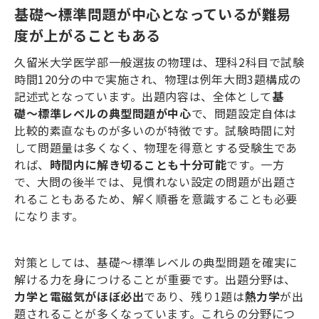
基礎～標準問題が中心となっているが難易
度が上がることもある
久留米大学医学部一般選抜の物理は、理科
2
科目で試験
時間
120
分の中で実施され、物理は例年大問
3
題構成の
記述式となっています。出題内容は、全体として
基
礎〜標準レベルの典型問題が中心
で、問題設定自体は
比較的素直なものが多いのが特徴です。試験時間に対
して問題量は多くなく、物理を得意とする受験生であ
れば、
時間内に解き切ることも十分可能
です。一方
で、大問の後半では、見慣れない設定の問題が出題さ
れることもあるため、解く順番を意識することも必要
になります。
対策としては、基礎〜標準レベルの典型問題を確実に
解ける力を身につけることが重要です。出題分野は、
力学と電磁気がほぼ必出
であり、残り
1
題は
熱力学
が出
題されることが多くなっています。これらの分野につ