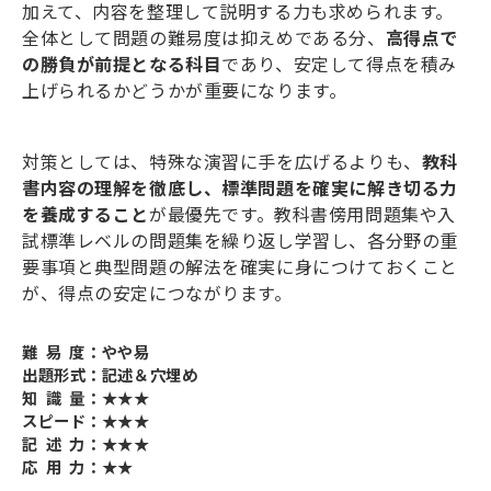
加えて、内容を整理して説明する力も求められます。
全体として問題の難易度は抑えめである分、
高得点で
の勝負が前提となる科目
であり、安定して得点を積み
上げられるかどうかが重要になります。
対策としては、特殊な演習に手を広げるよりも、
教科
書内容の理解を徹底し、標準問題を確実に解き切る力
を養成すること
が最優先です。教科書傍用問題集や入
試標準レベルの問題集を繰り返し学習し、各分野の重
要事項と典型問題の解法を確実に身につけておくこと
が、得点の安定につながります。
難 易 度：やや易
出題形式：記述＆穴埋め
知 識 量：★★★
スピード：★★★
記 述 力：★★★
応 用 力：★★