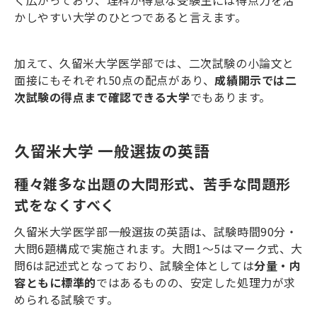
く広がっており、理科が得意な受験生には得点力を活
かしやすい大学のひとつであると言えます。
加えて、久留米大学医学部では、二次試験の小論文と
面接にもそれぞれ
50
点の配点があり、
成績開示では二
次試験の得点まで確認できる大学
でもあります。
久留米大学 一般選抜の英語
種々雑多な出題の大問形式、苦手な問題形
式をなくすべく
久留米大学医学部一般選抜の英語は、試験時間
90
分・
大問
6
題構成で実施されます。大問
1
〜
5
はマーク式、大
問
6
は記述式となっており、試験全体としては
分量・内
容ともに標準的
ではあるものの、安定した処理力が求
められる試験です。