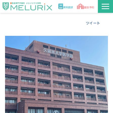
資料請求
面談予約
説明会/講座
ツイート
校舎情報
入学案内
合格実績・合格体験記
講師
医学部解答速報2026