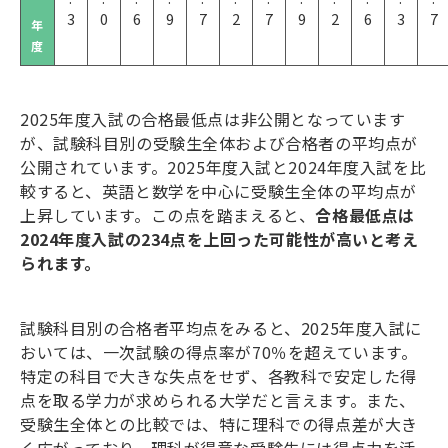
3
0
6
9
7
2
7
9
2
6
3
7
年
度
2025
年度入試の合格最低点は非公開となっています
が、試験科目別の受験生全体および合格者の平均点が
公開されています。
2025
年度入試と
2024
年度入試を比
較すると、英語と数学を中心に受験生全体の平均点が
上昇しています。この点を踏まえると、
合格最低点は
2024
年度入試の
234
点を
上回った可能性が高いと考え
られます。
試験科目別の合格者平均点をみると、
2025
年度入試に
おいては、一次試験の得点率が
70
％を超えています。
特定の科目で大きな失点をせず、各教科で安定した得
点を取る学力が求められる大学だと言えます。また、
受験生全体との比較では、特に理科での得点差が大き