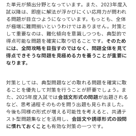
た単元が頻出分野となっています。また、
2023
年度入
試以降は、即座に解法が浮かびにくい応用力が問われ
る問題が目立つようになっています。もっとも、全体
が極端に難問揃いというわけではありません。対策と
して重要なのは、難化傾向を意識しつつも、典型的で
得点可能な問題を確実に取り切ることです。
そのため
には、全問攻略を目指すのではなく、問題全体を見て
得点できそうな問題を見極める力を養うことが重要に
なります。
対策としては、典型問題などの取れる問題を確実に取
ることを優先して対策を行うことが肝要でしょう。ま
た、
2025
年度入試では
会話文形式の問題
が出題される
など、思考過程そのものを問う出題も見られました。
今後も同様の形式が増える可能性を考えると、共通テ
スト型問題集などを活用し、
会話文や誘導形式の設問
に慣れておくこと
も有効な対策の一つです。