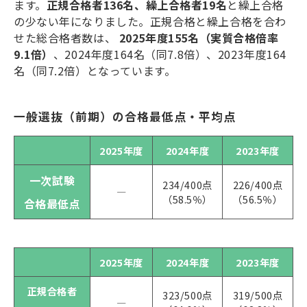
ます。
正規合格者
136
名、繰上合格者
19
名
と繰上合格
の少ない年になりました。正規合格と繰上合格を合わ
せた総合格者数は、
2025
年度
155
名（実質合格倍率
9.1
倍）
、
2024
年度
164
名（同
7.8
倍）、
2023
年度
164
名（同
7.2
倍）となっています。
一般選抜（前期）の合格最低点・平均点
2025年度
2024年度
2023年度
一次試験
234/400点
226/400点
―
（58.5％）
（56.5％）
合格最低点
2025年度
2024年度
2023年度
正規合格者
323/500点
319/500点
―