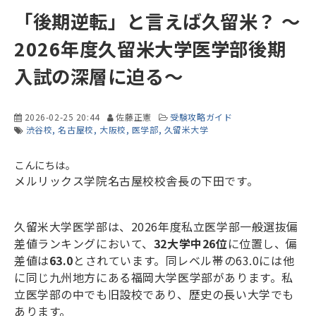
「後期逆転」と言えば久留米？ ～
2026年度久留米大学医学部後期
入試の深層に迫る～
2026-02-25 20:44
佐藤正憲
受験攻略ガイド
渋谷校
名古屋校
大阪校
医学部
久留米大学
こんにちは。
メルリックス学院名古屋校校舎長の下田です。
久留米大学医学部は、
2026
年度私立医学部一般選抜偏
差値ランキングにおいて、
32
大学中
26
位
に位置し、偏
差値は
63.0
とされています。
同レベル帯の
63.0
には他
に同じ九州地方にある福岡大学医学部があります。私
立医学部の中でも旧設校であり、歴史の長い大学でも
あります。