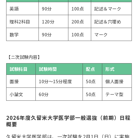
英語
90分
100点
記述＆マーク
理科2科目
120分
200点
記述＆穴埋め
数学
90分
100点
マーク
【ニ次試験内容】
試験科目
試験時間
配点
形式
面接
10分～15分程度
50点
個人面接
小論文
60分
50点
テーマ型
2026年度久留米大学医学部一般選抜（前期）日程
概要
久留米大学医学部は、一次試験を
2
月
1
日（日）に実施