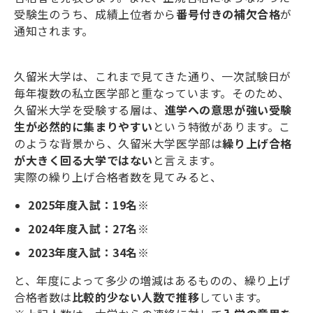
受験生のうち、成績上位者から
番号付きの補欠合格
が
通知されます。
久留米大学は、これまで見てきた通り、一次試験日が
毎年複数の私立医学部と重なっています。そのため、
久留米大学を受験する層は、
進学への意思が強い受験
生が必然的に集まりやすい
という特徴があります。こ
のような背景から、久留米大学医学部は
繰り上げ合格
が大きく回る大学ではない
と言えます。
実際の繰り上げ合格者数を見てみると、
2025
年度入試：
19
名
※
2024
年度入試：
27
名
※
2023
年度入試：
34
名
※
と、年度によって多少の増減はあるものの、繰り上げ
合格者数は
比較的少ない人数で推移
しています。