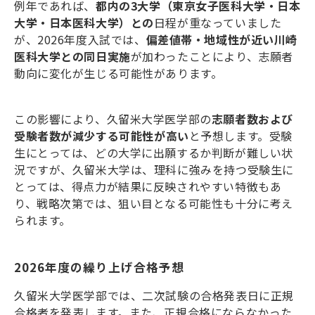
例年であれば、
都内の
3
大学（東京女子医科大学・日本
大学・日本医科大学）との
日程が重なっていました
が、
2026
年度入試では、
偏差値帯・地域性が近い川崎
医科大学との同日実施
が加わったことにより、志願者
動向に変化が生じる可能性があります。
この影響により、久留米大学医学部の
志願者数および
受験者数が
減少する可能性
が高い
と予想します。受験
生にとっては、どの大学に出願するか判断が難しい状
況ですが、久留米大学は、理科に強みを持つ受験生に
とっては、得点力が結果に反映されやすい特徴もあ
り、戦略次第では、狙い目となる可能性も十分に考え
られます。
2026年度の繰り上げ合格予想
久留米大学医学部では、二次試験の合格発表日に正規
合格者を発表します。また、正規合格にならなかった