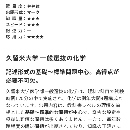
難 易 度：やや難
出題形式：マーク
知 識 量：★★★
スピード：★★★
記 述 力：―
応 用 力：★★★★
久留米大学 一般選抜の化学
記述形式の基礎～標準問題中心。高得点が
必要不可欠。
久留米大学医学部一般選抜の化学は、理科
2
科目で試験
時間
120
分の中で実施され、化学は例年大問
4
題構成と
なっています。出題内容は、教科書レベルの理解を前
提とした
基礎〜標準的な問題が中心
で、奇抜な設定や
極端に難解な問題は多くありません。一方で、毎年数
題程度の
論述問題
が出題されており、知識の正確さに