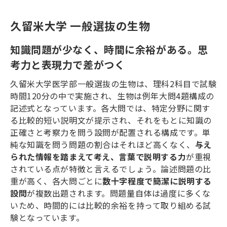
久留米大学 一般選抜の生物
知識問題が少なく、時間に余裕がある。思
考力と表現力で差がつく
久留米大学医学部一般選抜の生物は、理科
2
科目で試験
時間
120
分の中で実施され、生物は例年大問
4
題構成の
記述式となっています。各大問では、特定分野に関す
る比較的短い説明文が提示され、それをもとに知識の
正確さと考察力を問う設問が配置される構成です。単
純な知識を問う問題の割合はそれほど高くなく、
与え
られた情報を踏まえて考え、言葉で説明する力
が重視
されている点が特徴と言えるでしょう。論述問題の比
重が高く、各大問ごとに
数十字程度で簡潔に説明する
設問
が複数出題されます。問題量自体は過度に多くな
いため、時間的には比較的余裕を持って取り組める試
験となっています。