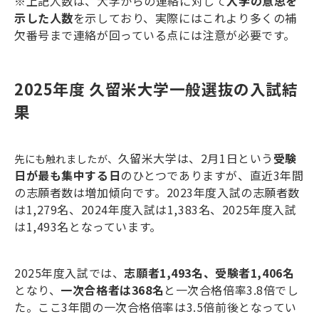
※
上記人数は、大学からの連絡に対して
入学の意思を
示した人数
を示しており、実際にはこれより多くの補
欠番号まで連絡が回っている点には注意が必要です。
2025年度 久留米大学一般選抜の入試結
果
久留米大学は、
2
月
1
日という
受験
先にも触れましたが、
日が最も集中する日
のひとつでありますが、直近
3
年間
の志願者数は増加傾向です。
2023
年度入試の志願者数
は
1,279
名、
2024
年度入試は
1,383
名、
2025
年度入試
は
1,493
名となっています。
2025
年度入試では、
志願者
1,493
名、受験者
1,406
名
となり、
一次合格者は
368
名
と一次合格倍率
3.8
倍でし
た。ここ
3
年間の一次合格倍率は
3.5
倍前後となってい