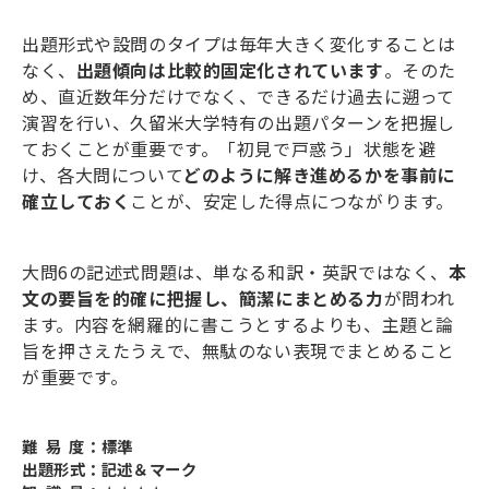
出題形式や設問のタイプは毎年大きく変化することは
なく、
出題傾向は比較的固定化されています
。そのた
め、直近数年分だけでなく、できるだけ過去に遡って
演習を行い、久留米大学特有の出題パターンを把握し
ておくことが重要です。「初見で戸惑う」状態を避
け、各大問について
どのように解き進めるかを事前に
確立しておく
ことが、安定した得点につながります。
大問
6
の記述式問題は、単なる和訳・英訳ではなく、
本
文の要旨を的確に把握し、簡潔にまとめる力
が問われ
ます。内容を網羅的に書こうとするよりも、主題と論
旨を押さえたうえで、無駄のない表現でまとめること
が重要です。
難 易 度：標準
出題形式：記述＆マーク