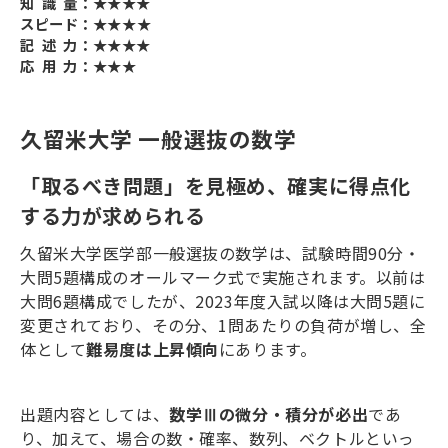
知 識 量：★★★★
スピード：★★★★
記 述 力：★★★★
応 用 力：★★★
久留米大学 一般選抜の数学
「取るべき問題」を見極め、確実に得点化
する力が求められる
久留米大学医学部一般選抜の数学は、試験時間
90
分・
大問
5
題構成のオールマーク式で実施されます。以前は
大問
6
題構成でしたが、
2023
年度入試以降は大問
5
題に
変更されており、その分、
1
問あたりの負荷が増し、全
体として
難易度は上昇傾向
にあります。
出題内容としては、
数学Ⅲの微分・積分が必出
であ
り、加えて、場合の数・確率、数列、ベクトルといっ