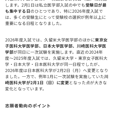
します。
2
月
1
日は私立医学部入試の中でも
受験日が最
も集中する日
のひとつであり、特に
2026
年度入試で
は、多くの受験生にとって受験校の選択が例年以上に
重要になる日程となりました。
2026
年度入試では、久留米大学医学部のほかに
東京女
子医科大学医学部、日本大学医学部、川崎医科大学医
学部
が同日に一次試験を実施します。直近の
2024
年
度〜
2025
年度入試では、久留米大学・東京女子医科大
学・日本大学・日本医科大学が同一日程でしたが、
2026
年度は日本医科大学が
2
月
2
日（月）へ変更となり
ました。一方で、例年
1
月に一次試験を実施していた
川
崎医科大学が
2
月
1
日（日）に変更
となった点が大きな
変化となっています。
志願者動向のポイント