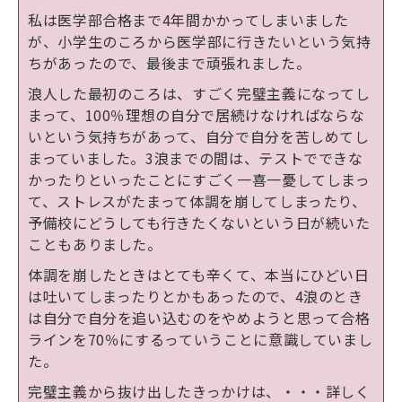
私は医学部合格まで
4
年間かかってしまいました
が、小学生のころから医学部に行きたいという気持
ちがあったので、最後まで頑張れました。
浪人した最初のころは、すごく完璧主義になってし
まって、
100
％理想の自分で居続けなければならな
いという気持ちがあって、自分で自分を苦しめてし
まっていました。
3
浪までの間は、テストでできな
かったりといったことにすごく一喜一憂してしまっ
て、ストレスがたまって体調を崩してしまったり、
予備校にどうしても行きたくないという日が続いた
こともありました。
体調を崩したときはとても辛くて、本当にひどい日
は吐いてしまったりとかもあったので、
4
浪のとき
は自分で自分を追い込むのをやめようと思って合格
ラインを
70
％にするっていうことに意識していまし
た。
完璧主義から抜け出したきっかけは、
・・・詳しく