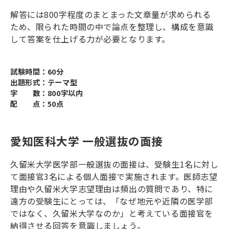
解答には
800
字程度のまとまった文章量が求められる
ため、限られた時間の中で論点を整理し、構成を意識
して答案を仕上げる力が必要となります。
試験時間：60分
出題形式：テーマ型
字 数：800字以内
配 点：50点
愛知医科大学 一般選抜の面接
久留米大学医学部一般選抜の面接は、受験生
1
名に対し
て面接官
3
名による個人面接で実施されます。医師志望
理由や久留米大学志望理由は頻出の質問であり、特に
遠方の受験生にとっては、「なぜ地元や近隣の医学部
ではなく、久留米大学なのか」と考えている面接官を
納得させる回答を意識しましょう。