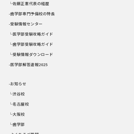
└佐藤正憲代表の経歴
-歯学部専門予備校の特長
-受験情報センター
└医学部受験攻略ガイド
└歯学部受験攻略ガイド
└受験情報ダウンロード
-医学部解答速報2025
-お知らせ
└渋谷校
└名古屋校
└大阪校
└歯学部