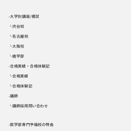
-大学別講座/模試
└渋谷校
└名古屋校
└大阪校
└歯学部
-合格実績・合格体験記
└合格実績
└合格体験記
-講師
└講師採用問い合わせ
-医学部専門予備校の特長