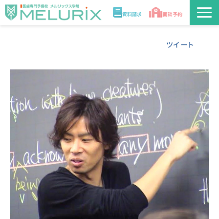
資料請求
面談予約
説明会/講座
ツイート
校舎情報
入学案内
合格実績・合格体験記
講師
医学部解答速報2026