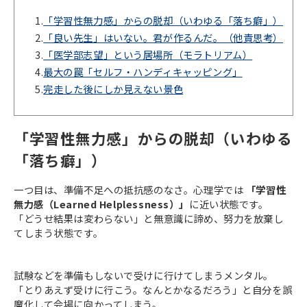
1.
「学習性無力感」からの脱却（いわゆる「落ち癖」）
2.
「良い先生」はいない。君が作るんだ。（他責思考）
3.
「医学部志望」という居場所（モラトリアム）
4.
最大の罠「セルフ・ハンディキャッピング」
5.
完走した後にしか見えない景色
「学習性無力感」からの脱却（いわゆる
「落ち癖」）
一つ目は、準備不足への抵抗感のなさ。心理学では
「学習性
無力感（Learned Helplessness）」
に近い状態です。
「どうせ結果は変わらない」と無意識に諦め、努力を放棄し
てしまう状態です。
試験などを準備もしないで受けに行けてしまうメンタル。
「とりあえず受けに行こう。なんとかなるだろう」と自分を誤
魔化して会場に向かってしまう。