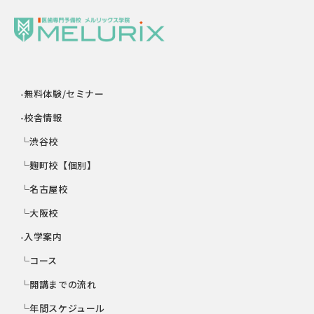
-無料体験/セミナー
-校舎情報
└渋谷校
└麹町校【個別】
└名古屋校
└大阪校
-入学案内
└コース
└開講までの流れ
└年間スケジュール