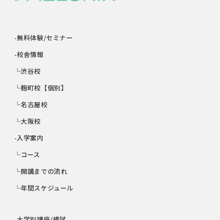
-無料体験/セミナー
-校舎情報
└渋谷校
└麹町校【個別】
└名古屋校
└大阪校
-入学案内
└コース
└開講までの流れ
└年間スケジュール
-大学別講座/模試