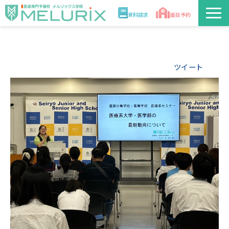
資料請求
面談予約
説明会/講座
ツイート
校舎情報
入学案内
合格実績・合格体験記
講師
医学部解答速報2026