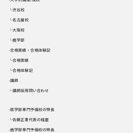
└渋谷校
└名古屋校
└大阪校
└歯学部
-合格実績・合格体験記
└合格実績
└合格体験記
-講師
└講師採用問い合わせ
-医学部専門予備校の特長
└佐藤正憲代表の経歴
-歯学部専門予備校の特長