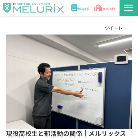
資料請求
面談予約
説明会/講座
ツイート
校舎情報
入学案内
合格実績・合格体験記
講師
医学部解答速報2026
現役高校生と部活動の関係｜メルリックス