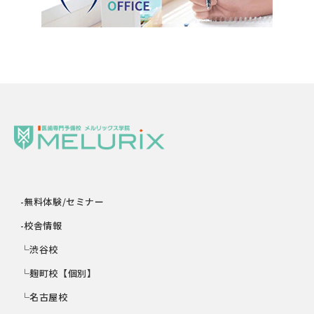
-無料体験/セミナー
-校舎情報
└渋谷校
└麹町校【個別】
└名古屋校