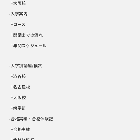
└大阪校
-入学案内
└コース
└開講までの流れ
└年間スケジュール
-大学別講座/模試
└渋谷校
└名古屋校
└大阪校
└歯学部
-合格実績・合格体験記
└合格実績
└合格体験記