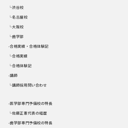
└渋谷校
└名古屋校
└大阪校
└歯学部
-合格実績・合格体験記
└合格実績
└合格体験記
-講師
└講師採用問い合わせ
-医学部専門予備校の特長
└佐藤正憲代表の経歴
-歯学部専門予備校の特長