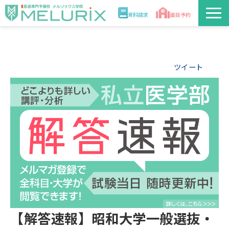
資料請求
面談予約
説明会/講座
ツイート
校舎情報
入学案内
合格実績・合格体験記
講師
医学部解答速報2026
【解答速報】昭和大学一般選抜・