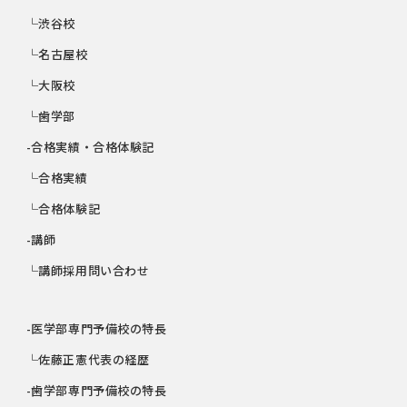
└渋谷校
└名古屋校
└大阪校
└歯学部
-合格実績・合格体験記
└合格実績
└合格体験記
-講師
└講師採用問い合わせ
-医学部専門予備校の特長
└佐藤正憲代表の経歴
-歯学部専門予備校の特長