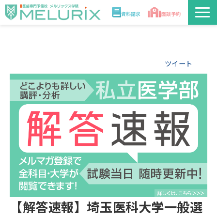
資料請求
面談予約
説明会/講座
ツイート
校舎情報
入学案内
合格実績・合格体験記
講師
医学部解答速報2026
【解答速報】埼玉医科大学一般選