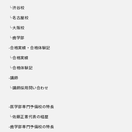
└渋谷校
└名古屋校
└大阪校
└歯学部
-合格実績・合格体験記
└合格実績
└合格体験記
-講師
└講師採用問い合わせ
-医学部専門予備校の特長
└佐藤正憲代表の経歴
-歯学部専門予備校の特長