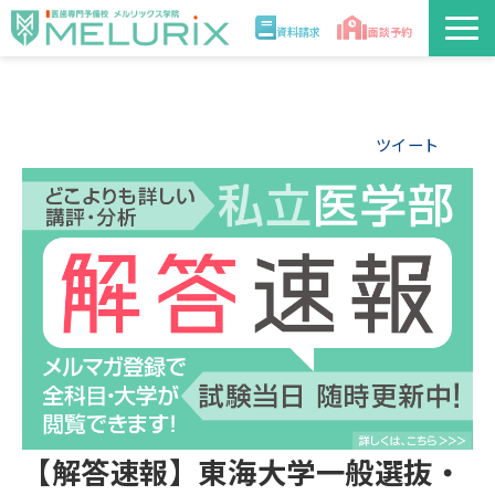
資料請求
面談予約
説明会/講座
ツイート
校舎情報
入学案内
合格実績・合格体験記
講師
医学部解答速報2026
【解答速報】東海大学一般選抜・