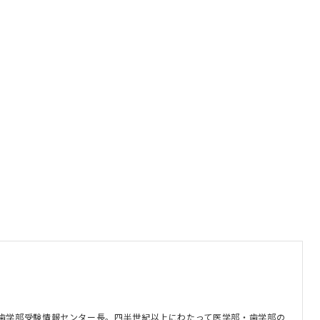
歯学部受験情報センター長。四半世紀以上にわたって医学部・歯学部の