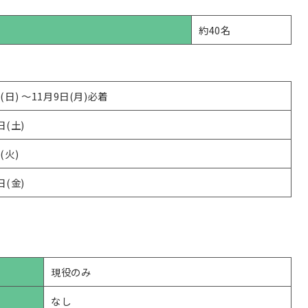
約40名
日(日) ～11月9日(月)必着
日(土)
(火)
日(金)
現役のみ
なし