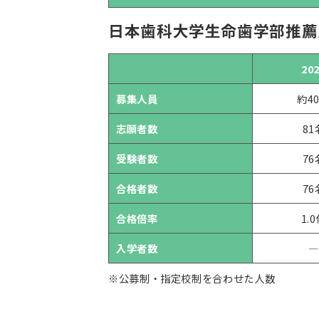
日本歯科大学生命歯学部推薦
20
募集人員
約4
志願者数
81
受験者数
76
合格者数
76
合格倍率
1.
入学者数
―
※公募制・指定校制を合わせた人数