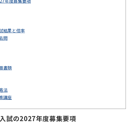
27年度募集要項
試結果と倍率
去問
願書類
略法
策講座
入試の2027年度募集要項