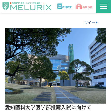
資料請求
面談予約
説明会/講座
ツイート
校舎情報
入学案内
合格実績・合格体験記
講師
医学部解答速報2026
愛知医科大学医学部推薦入試に向けて