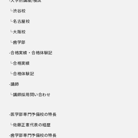
-大学別講座/模試
└渋谷校
└名古屋校
└大阪校
└歯学部
-合格実績・合格体験記
└合格実績
└合格体験記
-講師
└講師採用問い合わせ
-医学部専門予備校の特長
└佐藤正憲代表の経歴
-歯学部専門予備校の特長