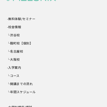
-無料体験/セミナー
-校舎情報
└渋谷校
└麹町校【個別】
└名古屋校
└大阪校
-入学案内
└コース
└開講までの流れ
└年間スケジュール