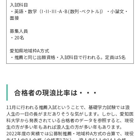
入試科目
・英語・数学（I･II･III･A･B(数列･ベクトル)）・小論文・
面接
募集人員
・20名
愛知県地域枠A方式
・推薦と同じ出願資格・入試科目で行われる。定員は5名
合格者の現浪比率は・・・​​​​​​
11月に行われる推薦入試ということで、基礎学力試験では浪
人生の一日の長がまだありそうな気がします。しかし、愛知医
科大学から発表されている合格者のデータを参照すると、現役
生の方が多い年もあれば浪人生の方が多い年もあります。
2022年度の実績では公募制推薦・地域枠A方式の合算で、現役
生47人中8人合格（合格率17％）、浪人生61人中14人合格