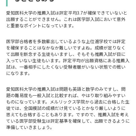
愛知医科大学の推薦入試は評定平均3.7が確保できていないと
出願することができません。これは医学部入試において意外
と重要なポイントになっています。
医学部合格者を多数輩出しているような上位進学校では評定
を確保することはなかなか難しいですよね。成績が足りなく
て出願を断念する生徒もいますし、そもそも推薦入試が目に
入っていない生徒もいます。評定平均が出願資格にある推薦入
試は、一番相手にしたくない受験者層がいない状態での戦い
になります。
愛知医科大学の推薦入試は問題も英語と数学のみですし、問
題の難易度も一般入試と比較すれば、やはり取り組みやすい
ものになっています。メルリックス学院から過去に合格した生
徒では、全国模試の成績だけ見ているとかなり厳しいように
思えても合格することもあります。ですので、推薦入試を考え
ている医学部受験生は評定基準を確保して、出願できるように
準備していきましょう。