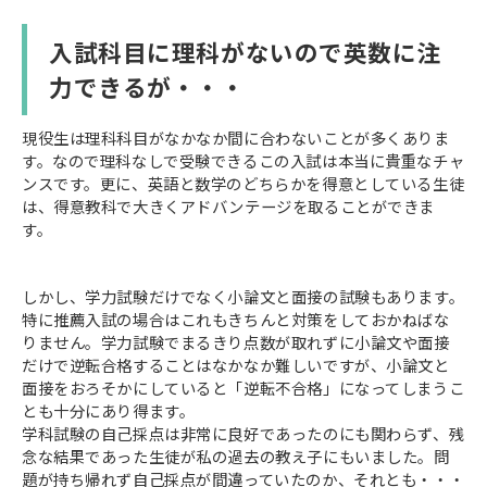
入試科目に理科がないので英数に注
力できるが・・・
現役生は理科科目がなかなか間に合わないことが多くありま
す。なので理科なしで受験できるこの入試は本当に貴重なチャ
ンスです。更に、英語と数学のどちらかを得意としている生徒
は、得意教科で大きくアドバンテージを取ることができま
す。
しかし、学力試験だけでなく小論文と面接の試験もあります。
特に推薦入試の場合はこれもきちんと対策をしておかねばな
りません。学力試験でまるきり点数が取れずに小論文や面接
だけで逆転合格することはなかなか難しいですが、小論文と
面接をおろそかにしていると「逆転不合格」になってしまうこ
とも十分にあり得ます。
学科試験の自己採点は非常に良好であったのにも関わらず、残
念な結果であった生徒が私の過去の教え子にもいました。問
題が持ち帰れず自己採点が間違っていたのか、それとも・・・