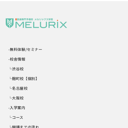
-無料体験/セミナー
-校舎情報
└渋谷校
└麹町校【個別】
└名古屋校
└大阪校
-入学案内
└コース
└開講までの流れ