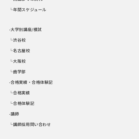
└年間スケジュール
-大学別講座/模試
└渋谷校
└名古屋校
└大阪校
└歯学部
-合格実績・合格体験記
└合格実績
└合格体験記
-講師
└講師採用問い合わせ