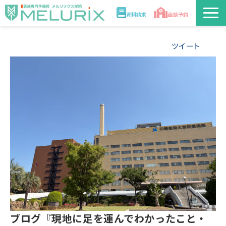
資料請求
面談予約
説明会/講座
ツイート
校舎情報
入学案内
合格実績・合格体験記
講師
医学部解答速報2026
ブログ『現地に足を運んでわかったこと・