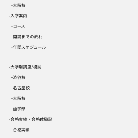
└大阪校
-入学案内
└コース
└開講までの流れ
└年間スケジュール
-大学別講座/模試
└渋谷校
└名古屋校
└大阪校
└歯学部
-合格実績・合格体験記
└合格実績