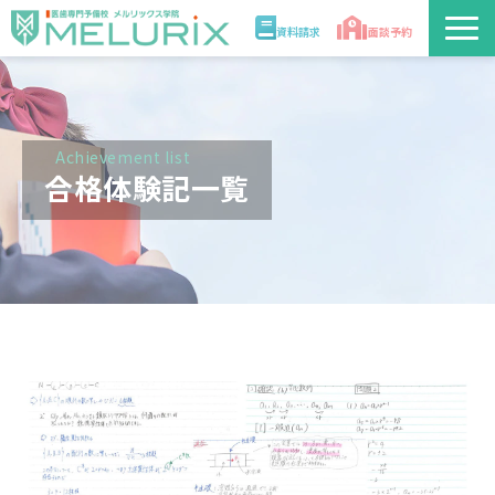
資料請求
面談予約
説明会/講座
校舎情報
Achievement list
合格体験記一覧
入学案内
合格実績・合格体験記
講師
医学部解答速報2026