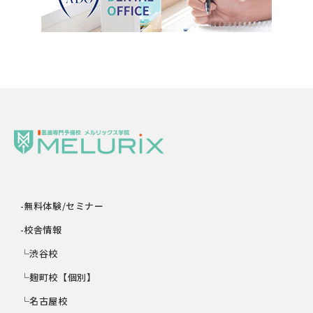
-無料体験/セミナー
-校舎情報
└渋谷校
└麹町校【個別】
└名古屋校