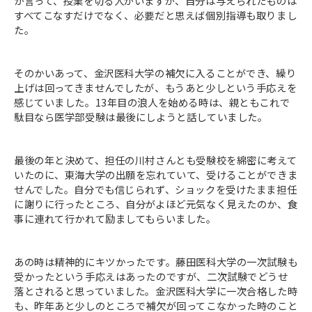
か言って、授業を切る人がいますが、自分は与えられたものは
すべてこなすだけでなく、必要だと思えば個別指導も取りまし
た。
そのかいあって、金沢医科大学の補欠に入ることができ、繰り
上げは回ってきませんでしたが、もうあと少しという手応えを
感じていました。13年目の浪人を始める時は、親ともこれで
駄目なら医学部受験は最後にしようと話していました。
最後の年と決めて、担任の川村さんとも受験校を綿密に考えて
いたのに、東海大学の出願を忘れていて、受けることができま
せんでした。自分でも信じられず、ショックを受けたまま担任
に謝りに行ったところ、自分がよほど元気なく見えたのか、食
事に連れて行かれて励ましてもらいました。
あの時は精神的にキツかったです。藤田医科大学の一次試験も
受かったという手応えはあったのですが、二次試験でどうせ
落とされると思っていました。金沢医科大学に一次合格した時
も、昨年あと少しのところで補欠が回ってこなかった時のこと