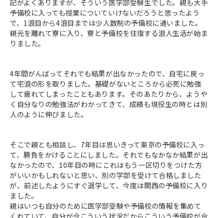
記がよくありますが、そういう医学部受験生でした。親も大手
予備校に入っても授業についていけないだろうと思ったよう
で、1浪目から4浪目までは少人数制の予備校に通いました。
親元を離れて寮に入り、寮と予備校を往復する浪人生活が始ま
りました。
4年間がんばってそれでも結果が出なかったので、自宅に戻っ
て宅浪の形を取りました。基礎がないところから必死に勉強
して疲れてしまったこともあります。そのあたりから、ようや
く自分なりの勉強法がわかってきて、成績も現役生の時とは別
人のように伸びました。
そこで親とも相談し、7年目は思いきって東京の予備校に入っ
て、勝負をかけることにしました。それでもなかなか結果が出
なかったので、10年目の時にこれはもう一区切りをつけた方
がいいかもしれないと思い、別の学部を受けて合格しました
が、前述したようにすぐ退学して、今度は関西の予備校に入り
ました。
親はいつも自分のために医学部受験や予備校の情報を集めて
くれていて、自分が今こういう状況だからこういう予備校が合