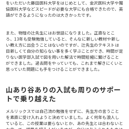
をいただいた藤田医科大学をはじめとして、金沢医科大学や獨
協医科大学などスピードが必要な大学にも合格できたので、英
語ができるようになったのは大きかったです。
また、物理の辻先生にはお世話になりました。正直なとこ
ろ、13年も受験勉強していると、そんなに新しい教材や新し
い教え方に出会うことはないのですが、辻先生のテキストは
目新しくて自分の知らない事を多く学ぶことができ、時間が足
りない医学部入試で図を用いた解法で時間短縮に繋げること
ができました。過去問をやっていても、これまで解きにくいと
思っていた問題にも手をつけることができました。
山あり谷ありの入試も周りのサポー
トで乗り越えた
メルリックスでは自己流の勉強をせずに、先生方の言うこと
を素直に受け入れようと決めていました。よく何年も浪人し
ていると、この授業は要らないとか、あの先生とは合わないと