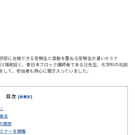
学部に合格できる受験生と浪数を重ねる受験生の違いセミナ
る川端統括と、東日本ブロック講師長である辻先生、化学科の松田
をして、参加者も熱心に聞き入っていました。
目次
[非表示]
に
強法
の感想
セミナーを開催