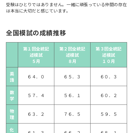
受験はひとりではありません。一緒に頑張っている仲間の存在
は本当に大切だと感じています。
全国模試の成績推移
第１回全統記
第２回全統記
第３回全統記
述模試
述模試
述模試
５月
８月
１０月
英
６４．０
６５．３
６０．３
語
数
５７．４
５６．１
６０．２
学
物
６３．２
７６．５
５９．５
理
化
６１．３
６６．２
６８．１