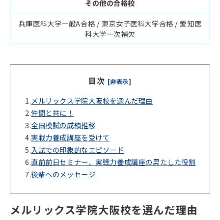
その他の合格校
兵庫医科大学一般A合格 / 東京女子医科大学合格 / 愛知医
科大学一次補欠
目次
[非表示]
1.
メルリックス学院大阪校を選んだ理由
2.
仲間と共に！
3.
全国模試の成績推移
4.
実戦力養成講座を受けて
5.
入試での印象的なエピソード
6.
直前前日セミナー、実戦力養成講座の果たした役割
7.
後輩へのメッセージ
メルリックス学院大阪校を選んだ理由