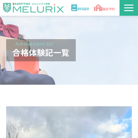
資料請求
面談予約
説明会/講座
校舎情報
Achievement list
合格体験記一覧
入学案内
合格実績・合格体験記
講師
医学部解答速報2026