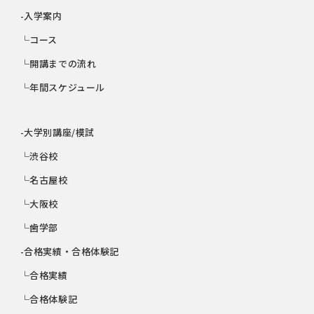
-入学案内
└コース
└開講までの流れ
└年間スケジュール
-大学別講座/模試
└渋谷校
└名古屋校
└大阪校
└歯学部
-合格実績・合格体験記
└合格実績
└合格体験記