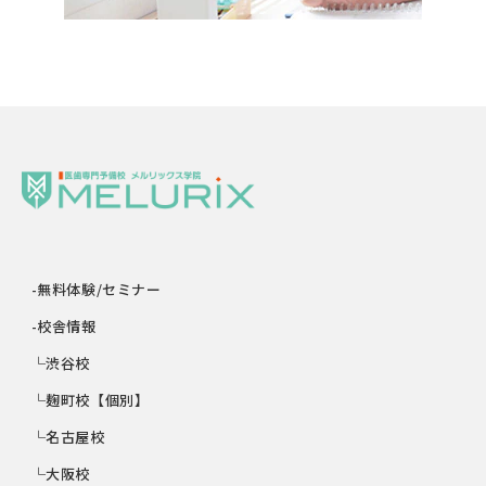
-無料体験/セミナー
-校舎情報
└渋谷校
└麹町校【個別】
└名古屋校
└大阪校