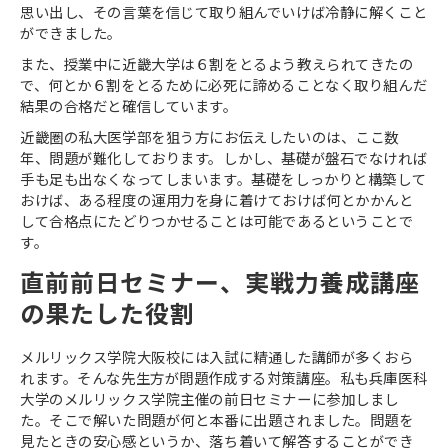
思い出し、その言葉を信じて取り組んでいけば冷静に解くこと
ができました。
また、授業中に近畿大学は６割をとるよう教えられてきたの
で、何とか６割をとるために必死に諦めることなく取り組んだ
結果の合格だと確信しています。
近畿圏の私大医学部を狙う方にお伝えしたいのは、ここ数
年、問題が難化しております。しかし、基礎が盤石でなければ
手も足も出なくなってしまいます。基礎をしっかりと構築して
おけば、ある程度の運用力を身に着けておけば何とかかんと
して合格点にたどりつかせることは可能であるということで
す。
直前前日セミナー、実戦力養成講座
の果たした役割
メルリックス学院大阪校には入試に精通した講師が多くおら
れます。そんな先生方が問題作成する対策講座。私も兵庫医科
大学のメルリックス学院主催の前日セミナーに参加しまし
た。そこで解いた問題が何と本番に出題されました。問題を
見たときの安心感というか、落ち着いて解答することができ