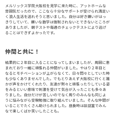
メルリックス学院大阪校を見学に来た時に、アットホームな
雰囲気だったので、ここなら十分なサポートが受けられ満足い
く浪人生活を送れそうと思いました。自分は好き嫌いがはっ
きりしていて、嫌いな数学は強制されないとできないところが
ありましたが、朝テストや毎週のチェックテストにより逃げ
ることはできずよかったです。
仲間と共に！
結果的に２年目に入ることになってしまいましたが、周囲に恵
まれており一緒に頑張れる仲間がいました。やはり２年目と
なるとモチべーションが上がらなくて、日々悶々としていた時
も少なくありませんでした。でもとりあえず大阪校に行くと誰
かが声をかけてくれたり、友達が黙々と頑張ったりしている姿
をみるといい意味で刺激を受けて気合が入ったことも多々あ
りました。自分だけが苦しいのでなく周りのみんなも同じよ
うに悩みながら受験勉強に取り組んでいました。そんな仲間が
いることでたくさん助けられました。昼食時は談話室でみん
なで楽しくばか笑いしたことも。