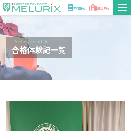
資料請求
面談予約
説明会/講座
校舎情報
Achievement list
合格体験記一覧
入学案内
合格実績・合格体験記
講師
医学部解答速報2026