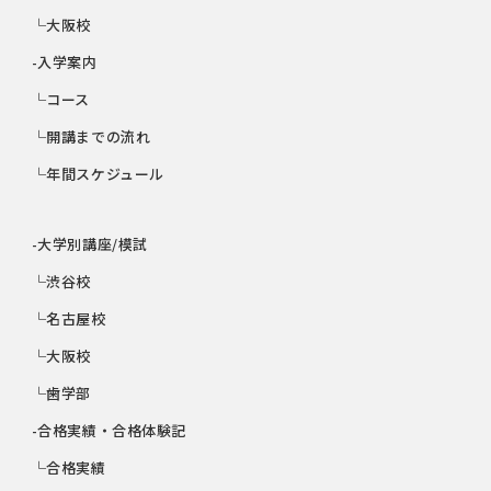
└大阪校
-入学案内
└コース
└開講までの流れ
└年間スケジュール
-大学別講座/模試
└渋谷校
└名古屋校
└大阪校
└歯学部
-合格実績・合格体験記
└合格実績