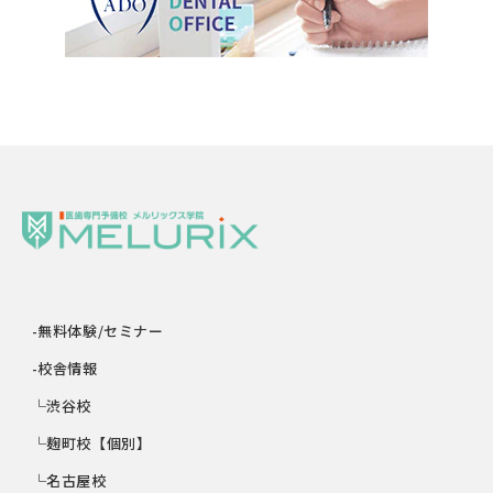
-無料体験/セミナー
-校舎情報
└渋谷校
└麹町校【個別】
└名古屋校