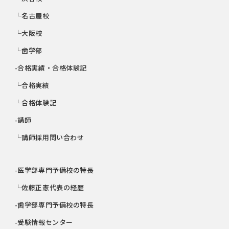
└名古屋校
└大阪校
└歯学部
-合格実績・合格体験記
└合格実績
└合格体験記
-講師
└講師採用問い合わせ
-医学部専門予備校の特長
└佐藤正憲代表の経歴
-歯学部専門予備校の特長
-受験情報センター