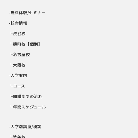
-無料体験/セミナー
-校舎情報
└渋谷校
└麹町校【個別】
└名古屋校
└大阪校
-入学案内
└コース
└開講までの流れ
└年間スケジュール
-大学別講座/模試
└渋谷校