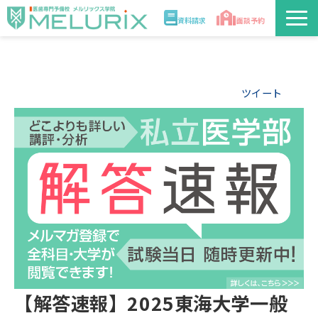
資料請求
面談予約
説明会/講座
ツイート
校舎情報
入学案内
合格実績・合格体験記
講師
医学部解答速報2026
【解答速報】2025東海大学一般