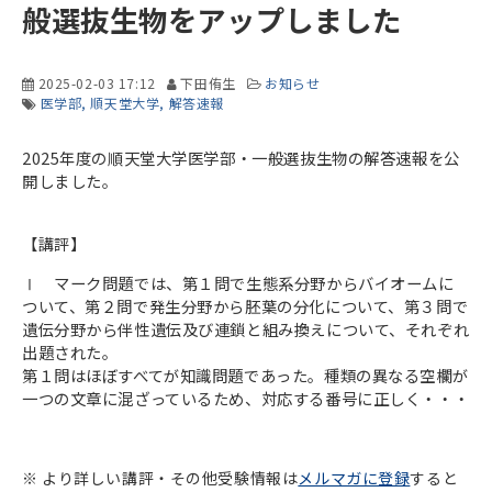
般選抜生物をアップしました
2025-02-03 17:12
下田侑生
お知らせ
医学部
順天堂大学
解答速報
2025年度の順天堂大学医学部・一般選抜生物の解答速報を公
開しました。
【講評】
Ⅰ マーク問題では、第１問で生態系分野からバイオームに
ついて、第２問で発生分野から胚葉の分化について、第３問で
遺伝分野から伴性遺伝及び連鎖と組み換えについて、それぞれ
出題された。
第１問はほぼすべてが知識問題であった。種類の異なる空欄が
一つの文章に混ざっているため、対応する番号に正しく・・・
※ より詳しい講評・その他受験情報は
メルマガに登録
すると