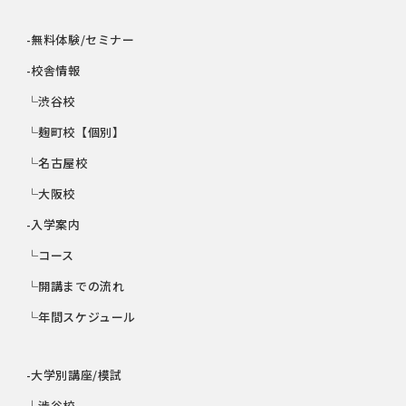
-無料体験/セミナー
-校舎情報
└渋谷校
└麹町校【個別】
└名古屋校
└大阪校
-入学案内
└コース
└開講までの流れ
└年間スケジュール
-大学別講座/模試
└渋谷校