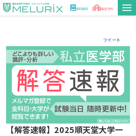
資料請求
面談予約
説明会/講座
ツイート
校舎情報
入学案内
合格実績・合格体験記
講師
医学部解答速報2026
【解答速報】2025順天堂大学一