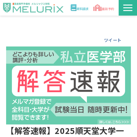
資料請求
面談予約
説明会/講座
ツイート
校舎情報
入学案内
合格実績・合格体験記
講師
医学部解答速報2026
【解答速報】2025順天堂大学一