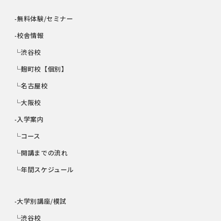
-無料体験/セミナー
-校舎情報
└渋谷校
└麹町校【個別】
└名古屋校
└大阪校
-入学案内
└コース
└開講までの流れ
└年間スケジュール
-大学別講座/模試
└渋谷校