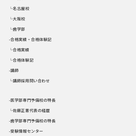
└名古屋校
└大阪校
└歯学部
-合格実績・合格体験記
└合格実績
└合格体験記
-講師
└講師採用問い合わせ
-医学部専門予備校の特長
└佐藤正憲代表の経歴
-歯学部専門予備校の特長
-受験情報センター