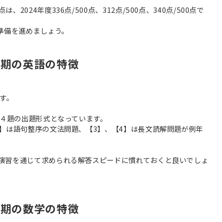
024年度336点/500点、312点/500点、340点/500点で
準備を進めましょう。
前期の英語の特徴
す。
、４題の出題形式となっています。
2】は語句整序の文法問題、【3】、【4】は長文読解問題が例年
演習を通じて求められる解答スピードに慣れておくと良いでしょ
前期の数学の特徴