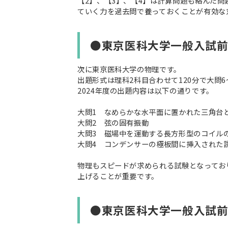
【2】、【3】、【4】は計算問題も絡んだ
ていく力を過去問で養っておくことが有効な
●東京医科大学一般入試
次に東京医科大学の物理です。
出題形式は理科2科目合わせて120分で大問
2024年度の出題内容は以下の通りです。
大問1 なめらかな水平面に置かれた三角台
大問2 弦の固有振動
大問3 磁場中を運動する長方形型のコイル
大問4 コンデンサーの極板間に挿入された
物理もスピードが求められる試験となってお
上げることが重要です。
●東京医科大学一般入試