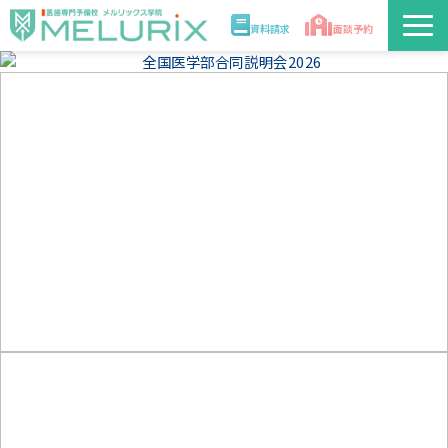
資料請求
面談予約
説明会/講座
校舎情報
入学案内
合格実績・合格体験記
講師
医学部解答速報2026