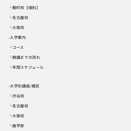
└麹町校【個別】
└名古屋校
└大阪校
-入学案内
└コース
└開講までの流れ
└年間スケジュール
-大学別講座/模試
└渋谷校
└名古屋校
└大阪校
└歯学部