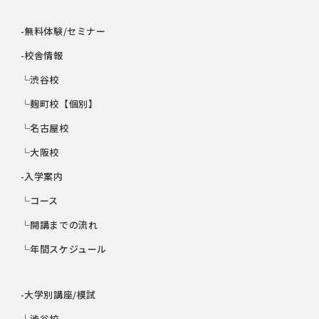
-無料体験/セミナー
-校舎情報
└渋谷校
└麹町校【個別】
└名古屋校
└大阪校
-入学案内
└コース
└開講までの流れ
└年間スケジュール
-大学別講座/模試
└渋谷校