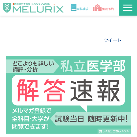
資料請求
面談予約
説明会/講座
ツイート
校舎情報
入学案内
合格実績・合格体験記
講師
医学部解答速報2026