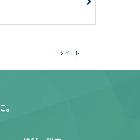
た
ツイート
に。