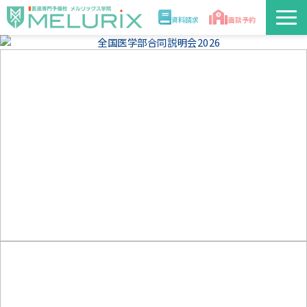
資料請求
面談予約
説明会/講座
校舎情報
入学案内
合格実績・合格体験記
講師
医学部解答速報2026