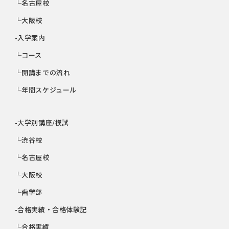
└名古屋校
└大阪校
-入学案内
└コース
└開講までの流れ
└年間スケジュール
-大学別講座/模試
└渋谷校
└名古屋校
└大阪校
└歯学部
-合格実績・合格体験記
└合格実績