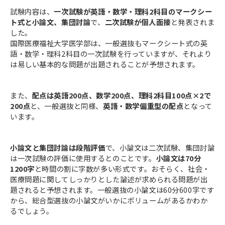
試験内容は、
一次試験が英語・数学・理科2科目のマークシー
ト式と小論文、集団討論
で、
二次試験が個人面接
と発表されま
した。
国際医療福祉大学医学部は、一般選抜もマークシート式の英
語・数学・理科2科目の一次試験を行っていますが、それより
は易しい基本的な問題が出題されることが予想されます。
また、
配点は英語200点、数学200点、理科2科目100点×2で
200点
と、一般選抜と同様、
英語・数学偏重型の配点
となって
います。
小論文と集団討論は段階評価
で、小論文は二次試験、集団討論
は一次試験の評価に使用するとのことです。
小論文は70分
1200字
と時間の割に字数が多い形式です。おそらく、社会・
医療問題に関してしっかりとした論述が求められる問題が出
題されると予想されます。一般選抜の小論文は60分600字です
から、総合型選抜の小論文がいかにボリュームがあるかわか
るでしょう。