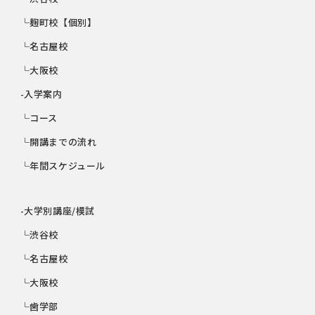
└麹町校【個別】
└名古屋校
└大阪校
-入学案内
└コース
└開講までの流れ
└年間スケジュール
-大学別講座/模試
└渋谷校
└名古屋校
└大阪校
└歯学部