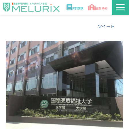
資料請求
面談予約
説明会/講座
ツイート
校舎情報
入学案内
合格実績・合格体験記
講師
医学部解答速報2026