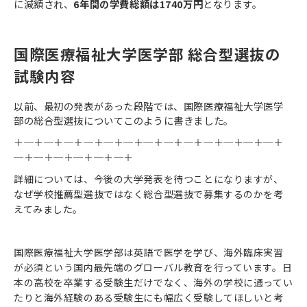
に減額され、
6年間の学費総額は1740万円
となります。
国際医療福祉大学医学部 総合型選抜の
試験内容
以前、最初の発表があった段階では、国際医療福祉大学医学
部の総合型選抜についてこのように書きました。
＋─＋─＋─＋─＋─＋─＋─＋─＋─＋─＋─＋─＋─＋
─＋─＋─＋─＋─＋─＋
詳細については、今後の大学発表を待つことになりますが、
なぜ学校推薦型選抜ではなく総合型選抜で募集するのかを考
えてみました。
国際医療福祉大学医学部は英語で医学を学び、海外臨床実習
が必須という国内最先端のグローバル教育を行っています。日
本の高校を卒業する受験生だけでなく、海外の学校に通ってい
たりと海外経験のある受験生にも幅広く受験してほしいと考