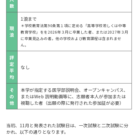
数
1浪まで
＊学校教育法第90条第１項に定める「高等学校若しくは中等
現
教育学校」をを2026年３月に卒業した者、または2027年３月
浪
に卒業見込みの者。他の学校および教育課程は含まれませ
ん。
評
定
なし
平
均
そ
本学が指定する医学部説明会、オープンキャンパス、
の
またはWeb 説明動画等に、志願者本人が参加または
他
視聴した者（出願の際に発行された参加証が必要）
当初、11月と発表された試験日は、一次試験と二次試験に分
かれ、以下の通りとなります。