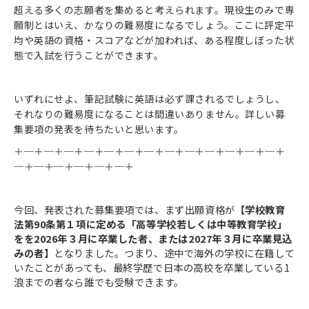
超える多くの志願者を集めると考えられます。現役生のみで専
願制とはいえ、かなりの難易度になるでしょう。ここに評定平
均や英語の資格・スコアなどが加われば、ある程度しぼった状
態で入試を行うことができます。
いずれにせよ、筆記試験に英語は必ず課されるでしょうし、
それなりの難易度になることは間違いありません。詳しい募
集要項の発表を待ちたいと思います。
＋─＋─＋─＋─＋─＋─＋─＋─＋─＋─＋─＋─＋─＋
─＋─＋─＋─＋─＋─＋
今回、発表された募集要項では、まず出願資格が
【学校教育
法第90条第１項に定める「高等学校若しくは中等教育学校」
をを2026年３月に卒業した者、または2027年３月に卒業見込
みの者】
となりました。つまり、途中で海外の学校に在籍して
いたことがあっても、最終学歴で日本の高校を卒業している1
浪までの者なら誰でも受験できます。