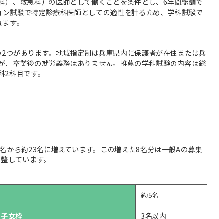
科）、救急科）の医師として働くことを条件とし、6年間総額で
ション試験で特定診療科医師としての適性を計るため、学科試験で
れます。
の2つがあります。地域指定制は兵庫県内に保護者が在住または兵
が、卒業後の就労義務はありません。推薦の学科試験の内容は総
科2科目です。
名から約23名に増えています。この増えた8名分は一般Aの募集
調整しています。
枠
約5名
生子女枠
3名以内