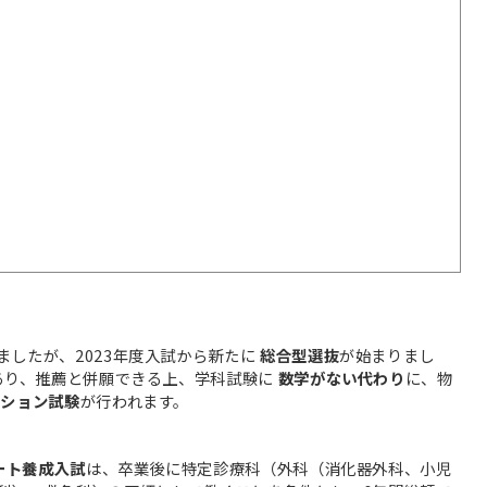
したが、2023年度入試から新たに
総合型選抜
が始まりまし
あり、推薦と併願できる上、学科試験に
数学がない代わり
に、物
ーション試験
が行われます。
ート養成入試
は、卒業後に特定診療科（外科（消化器外科、小児