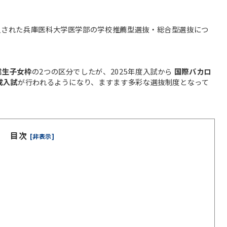
導入された兵庫医科大学医学部の学校推薦型選抜・総合型選抜につ
業生子女枠
の2つの区分でしたが、2025年度入試から
国際バカロ
成入試
が行われるようになり、ますます多彩な選抜制度となって
目次
[非表示]