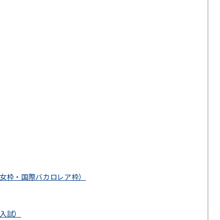
女枠・国際バカロレア枠）
入試）