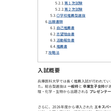
5.2.1.
第１次試験
5.2.2.
第２次試験
5.3.
◎学校推薦型選抜
6.
出願書類
6.1.
自己推薦書
6.2.
志望理由書
6.3.
活動報告書
6.4.
推薦書
7.
攻略法
入試概要
兵庫医科大学では長く推薦入試が行われていま
た。総合型選抜は
一般枠
と
卒業生子女枠
が
理・化学・生物から出題される
プレゼンテ
さらに、2026年度から導入された
エキスパ