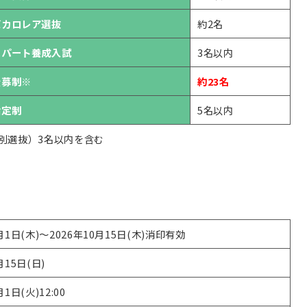
バカロレア選抜
約2名
スパート養成入試
3名以内
公募制※
約23名
指定制
5名以内
別選抜）3名以内を含む
0月1日(木)～2026年10月15日(木)消印有効
月15日(日)
月1日(火)12:00