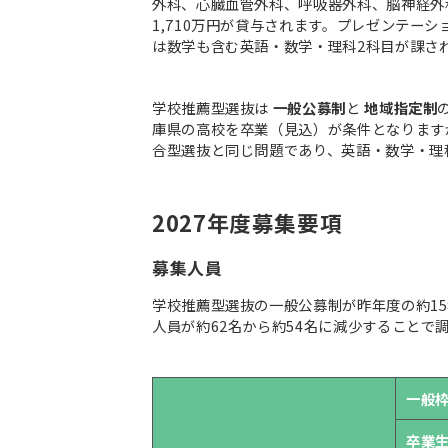
外科、心臓血管外科、呼吸器外科、脳神経外
1,710万円が貸与されます。プレゼンテー
は数学も含む英語・数学・理科2科目が課さ
学校推薦型選抜は
一般公募制
と
地域指定制
庫県の高校を卒業（見込）が条件となります
合型選抜と同じ問題であり、英語・数学・理
2027年度募集要項
募集人員
学校推薦型選抜の一般公募制が昨年度の約15
人員が約62名から約54名に減少することで
一般
卒業