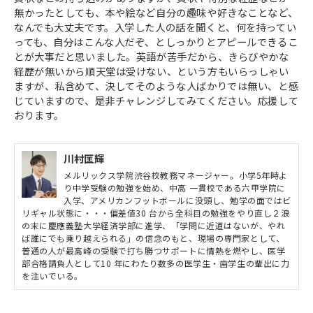
無かったとしても、本や絵など自分の趣味や好きなことなど、
なんでも大丈夫です。入学した人の話を聞くと、何を持ってい
っても、自分はこんな人だぞ、としっかりとアピールできるこ
とが大事だと思いました。英語が苦手だから、きらびやかな
経歴が無いから順天堂は受けない、という方もいらっしゃい
ますが、私含めて、決してそのような人ばかりでは無い、と感
じていますので、是非チャレンジしてみてください。応援して
おります。
川村匡輝
メルリックス学院渋谷校教務マネージャー。小学5年時よ
り中学受験の勉強を始め、中高 一貫校である六甲学院に
入学、アメリカンフットボールに没頭し、勉学の面ではビ
リギャル状態に・・・偏差値30 台から全科目の勉強をやり直し２浪
の末に慶應義塾大学経済学部に進学、「学問に近道はないが、やれ
ば誰にでも乗り越えられる」の信念のもと、現場の専門家として、
普通の人が最高峰の受験で打ち勝つサポートに情熱を燃やし、医学
部合格請負人として10 年にわたり数多の医学生・歯学生の輩出に力
を注いでいる。