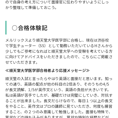
ので自身の考え方について面接官に伝わりやすいようにしっ
かり整理して準備しておこう。
○合格体験記
メルリックスより順天堂大学医学部に合格し、現在は渋谷校
で学生チューター（SS）として勤務いただいているHさんから
少しでもご参考になればと順天堂大学への受験を考えている方
に向けてアドバイスをいただきましたので、こちらにご掲載さ
せていただきます。
≪順天堂大学医学部合格者より応援メッセージ≫
順天堂の入試と言ったらやはり英語と面接だと思います。知っ
ての通り、英語の配点が他の科目の2倍あり、そのうちの4/5
が長文読解、1/5が英作文という、英語の負担が大きいです。
私は英語が苦手でしたが、基礎だけは完璧にしていき、対抗す
ることが出来ました。長文だらけなので、毎日１つ以上の長文
をやること、英作文はプロの講師に見ていただき、何度も練習
すること、の２つのみ意識して勉強しました。面接も特殊で、
賞状などの持ち込みがありますが、賞状や特別な経歴などが