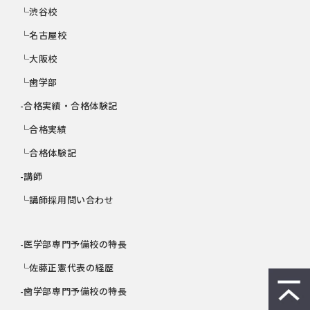
└渋谷校
└名古屋校
└大阪校
└歯学部
-合格実績・合格体験記
└合格実績
└合格体験記
-講師
└講師採用問い合わせ
-医学部専門予備校の特長
└佐藤正憲代表の経歴
-歯学部専門予備校の特長