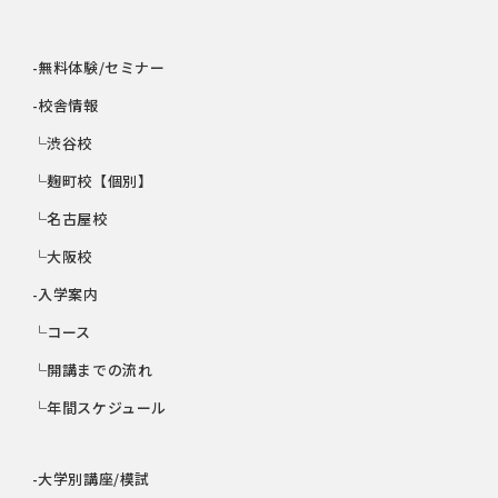
-無料体験/セミナー
-校舎情報
└渋谷校
└麹町校【個別】
└名古屋校
└大阪校
-入学案内
└コース
└開講までの流れ
└年間スケジュール
-大学別講座/模試