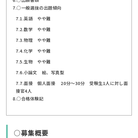
6.
○出願書類
7.
○一般選抜の出題傾向
7.1.
英語 やや難
7.2.
数学 やや難
7.3.
物理 やや難
7.4.
化学 やや難
7.5.
生物 やや難
7.6.
小論文 絵、写真型
7.7.
面接 個人面接 20分～30分 受験生1人に対し面
接官4人
8.
○合格体験記
○募集概要