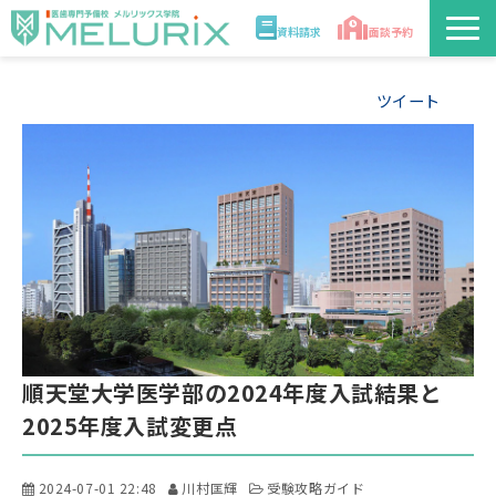
資料請求
面談予約
説明会/講座
ツイート
校舎情報
入学案内
合格実績・合格体験記
講師
順天堂大学医学部の2024年度入試結果と
医学部解答速報2026
2025年度入試変更点
2024-07-01 22:48
川村匡輝
受験攻略ガイド