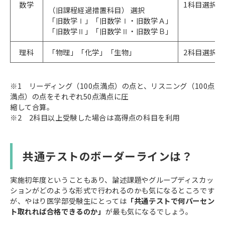
数学
1科目選択
（旧課程経過措置科目） 選択
「旧数学Ⅰ」「旧数学Ⅰ・旧数学Ａ」
「旧数学Ⅱ」「旧数学Ⅱ・旧数学Ｂ」
理科
「物理」「化学」「生物」
2科目選択
※1 リーディング（100点満点）の点と、リスニング（100点
満点）の点をそれぞれ50点満点に圧
縮して合算。
※2 2科目以上受験した場合は高得点の科目を利用
共通テストのボーダーラインは？
実施初年度ということもあり、論述課題やグループディスカッ
ションがどのような形式で行われるのかも気になるところです
が、やはり医学部受験生にとっては
「共通テストで何パーセン
ト取れれば合格できるのか」
が最も気になるでしょう。