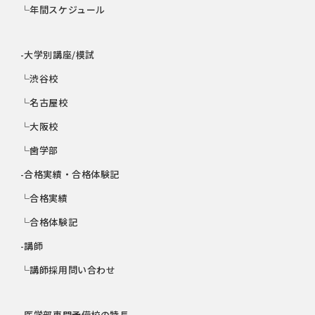
└年間スケジュール
-大学別講座/模試
└渋谷校
└名古屋校
└大阪校
└歯学部
-合格実績・合格体験記
└合格実績
└合格体験記
-講師
└講師採用問い合わせ
-医学部専門予備校の特長