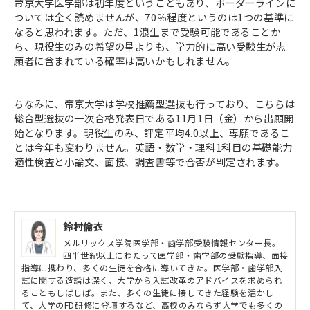
帝京大学医学部は初年度ということもあり、ボーダーラインに
ついては全く読めませんが、70％程度というのは1つの基準に
なると思われます。ただ、1浪生まで受験可能であることか
ら、現役生のみの希望の星よりも、学力的に高い受験生が志
願者に含まれている確率は高いかもしれません。
ちなみに、帝京大学は学校推薦型選抜も行っており、こちらは
総合型選抜の一次合格発表日である11月1日（金）から出願開
始となります。現役生のみ、評定平均4.0以上、専願であるこ
とは今年も変わりません。英語・数学・理科1科目の基礎能力
適性検査と小論文、面接、調査書等で合否が判定されます。
鈴村倫衣
メルリックス学院医学部・歯学部受験情報センター長。
四半世紀以上にわたって医学部・歯学部の受験指導、面接
指導に携わり、多くの生徒を合格に導いてきた。医学部・歯学部入
試に関する造詣は深く、大学から入試改革のアドバイスを求められ
ることもしばしば。また、多くの生徒に接してきた経験を活かし
て、大学のFD研修に登壇するなど、高校のみならず大学でも多くの