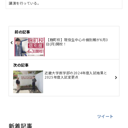
講演を行っている。
前の記事
【麹町校】現役生中心の個別館が6月3
日(月)開校！
次の記事
近畿大学医学部の2024年度入試結果と
2025年度入試変更点
ツイート
新着記事