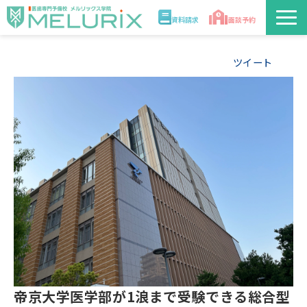
資料請求
面談予約
説明会/講座
ツイート
校舎情報
入学案内
合格実績・合格体験記
講師
医学部解答速報2026
帝京大学医学部が1浪まで受験できる総合型