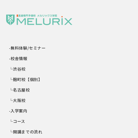
-無料体験/セミナー
-校舎情報
└渋谷校
└麹町校【個別】
└名古屋校
└大阪校
-入学案内
└コース
└開講までの流れ