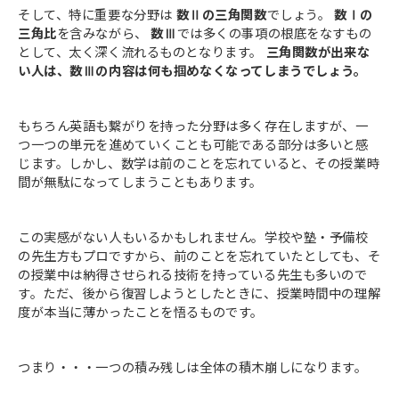
そして、特に重要な分野は
数Ⅱの三角関数
でしょう。
数Ⅰの
三角比
を含みながら、
数Ⅲ
では多くの事項の根底をなすもの
として、太く深く流れるものとなります。
三角関数が出来な
い人は、数Ⅲの内容は何も掴めなくなってしまうでしょう。
もちろん英語も繋がりを持った分野は多く存在しますが、一
つ一つの単元を進めていくことも可能である部分は多いと感
じます。しかし、数学は前のことを忘れていると、その授業時
間が無駄になってしまうこともあります。
この実感がない人もいるかもしれません。学校や塾・予備校
の先生方もプロですから、前のことを忘れていたとしても、そ
の授業中は納得させられる技術を持っている先生も多いので
す。ただ、後から復習しようとしたときに、授業時間中の理解
度が本当に薄かったことを悟るものです。
つまり・・・一つの積み残しは全体の積木崩しになります。