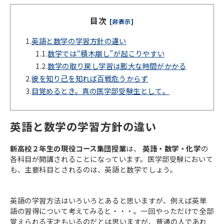
目次
[非表示]
1.
英語と数学の学習方針の違い
1.1.
数学では“積木崩し”が起こりやすい
1.2.
数学の取り戻し学習は膨大な時間がかかる
2.
彼を知り己を知れば百戦危うからず
3.
目覚めるとき。真の医学部受験生として。
英語と数学の学習方針の違い
新高校２年生の現役コース集団授業
は、
英語・数学・化学
の
各科目が開講されることになっています。医学部受験において
も、主要科目とされるのは、英語と数学でしょう。
英語の学習方法はいろいろとあると思いますが、例えば英単
語の習得について考えてみると・・・。一回やっただけで全部
覚えられる天才もいるのだとは思いますが、普通の人であれ