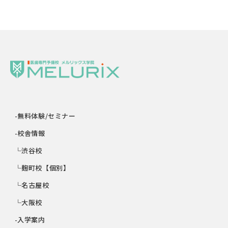
-無料体験/セミナー
-校舎情報
└渋谷校
└麹町校【個別】
└名古屋校
└大阪校
-入学案内