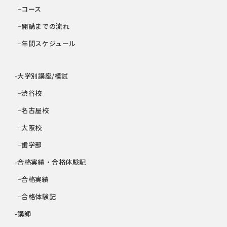
└コース
└開講までの流れ
└年間スケジュール
-大学別講座/模試
└渋谷校
└名古屋校
└大阪校
└歯学部
-合格実績・合格体験記
└合格実績
└合格体験記
-講師