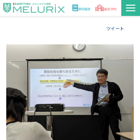
資料請求
面談予約
説明会/講座
ツイート
校舎情報
入学案内
合格実績・合格体験記
講師
医学部解答速報2026