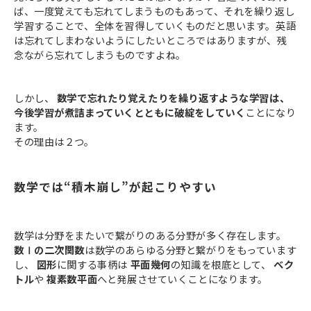
ば、一度覚えても忘れてしまうものもあって、それを繰り返し
学習することで、全体を習得していくものだと思います。英語
は忘れてしまわないようにしたいところではありますが、残
念ながら忘れてしまうものですよね。
しかし、
数学で忘れたり覚えたりを繰り返すような学習は、
今後学習が煮詰まっていくとともに破綻をしていく
ことになり
ます。
その理由は２つ。
数学では“積木崩し”が起こりやすい
数学は分野をまたいで繋がりのある分野が多く存在します。
数Ⅰの二次関数
は数学のあらゆる分野と繋がりをもっています
し、
図形
に関する事柄は
平面幾何
の知識を根底として、
ベク
トル
や
複素数平面
へと発展させていくことになります。