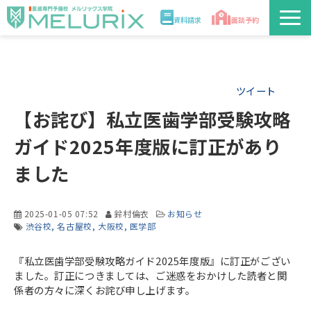
資料請求
面談予約
説明会/講座
ツイート
校舎情報
【お詫び】私立医歯学部受験攻略
入学案内
ガイド2025年度版に訂正があり
ました
合格実績・合格体験記
講師
2025-01-05 07:52
鈴村倫衣
お知らせ
渋谷校
名古屋校
大阪校
医学部
医学部解答速報2026
『私立医歯学部受験攻略ガイド2025年度版』に訂正がござい
ました。訂正につきましては、ご迷惑をおかけした読者と関
係者の方々に深くお詫び申し上げます。