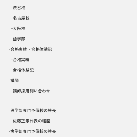
└渋谷校
└名古屋校
└大阪校
└歯学部
-合格実績・合格体験記
└合格実績
└合格体験記
-講師
└講師採用問い合わせ
-医学部専門予備校の特長
└佐藤正憲代表の経歴
-歯学部専門予備校の特長