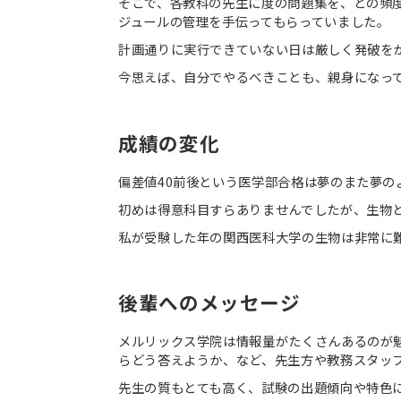
そこで、各教科の先生に度の問題集を、どの頻
ジュールの管理を手伝ってもらっていました。
計画通りに実行できていない日は厳しく発破を
今思えば、自分でやるべきことも、親身になっ
成績の変化
偏差値40前後という医学部合格は夢のまた夢
初めは得意科目すらありませんでしたが、生物
私が受験した年の関西医科大学の生物は非常に
後輩へのメッセージ
メルリックス学院は情報量がたくさんあるのが
らどう答えようか、など、先生方や教務スタッ
先生の質もとても高く、試験の出題傾向や特色