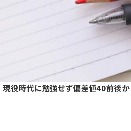
｜現役時代に勉強せず偏差値40前後