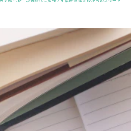
医学部 合格｜現役時代に勉強せず偏差値40前後からのスタート