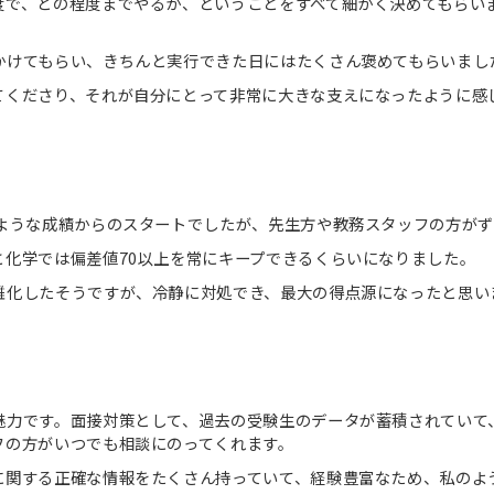
度で、どの程度までやるか、ということをすべて細かく決めてもらい
かけてもらい、きちんと実行できた日にはたくさん褒めてもらいまし
てくださり、それが自分にとって非常に大きな支えになったように感
のような成績からのスタートでしたが、先生方や教務スタッフの方が
と化学では偏差値70以上を常にキープできるくらいになりました。
難化したそうですが、冷静に対処でき、最大の得点源になったと思い
魅力です。面接対策として、過去の受験生のデータが蓄積されていて
フの方がいつでも相談にのってくれます。
に関する正確な情報をたくさん持っていて、経験豊富なため、私のよう