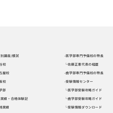
学別講座/模試
-医学部専門予備校の特長
谷校
└佐藤正憲代表の経歴
古屋校
-歯学部専門予備校の特長
阪校
-受験情報センター
学部
└医学部受験攻略ガイド
格実績・合格体験記
└歯学部受験攻略ガイド
格実績
└受験情報ダウンロード