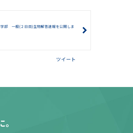
学部 一般(２日目)生物解答速報を公開しま
ツイート
に。