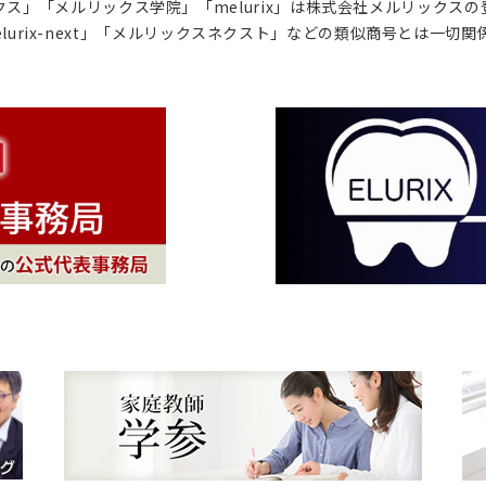
ス」「メルリックス学院」「melurix」は株式会社メルリックス
lurix-next」「メルリックスネクスト」などの類似商号とは一切