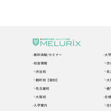
-無料体験/セミナー
-大
-校舎情報
└渋
└渋谷校
└名
└麹町校【個別】
└大
└名古屋校
└歯
└大阪校
-合
-入学案内
└合